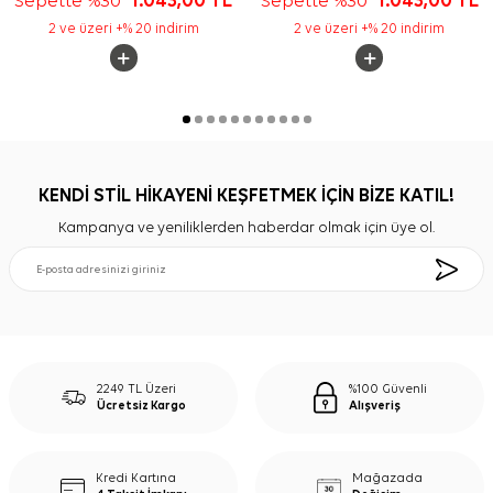
Sepette %30
1.043,00
TL
Sepette %30
1.043,00
TL
2 ve üzeri +% 20 indirim
2 ve üzeri +% 20 indirim
KENDİ STİL HİKAYENİ KEŞFETMEK İÇİN BİZE KATIL!
Kampanya ve yeniliklerden haberdar olmak için üye ol.
2249 TL Üzeri
%100 Güvenli
Ücretsiz Kargo
Alışveriş
Kredi Kartına
Mağazada