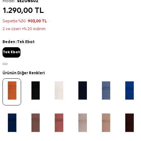
Model :
SEZONSUZ
1.290,00
TL
Sepette %30
903,00
TL
2 ve üzeri +% 20 indirim
Beden :
Tek Ebat
Tek Ebat
Ürünün Diğer Renkleri