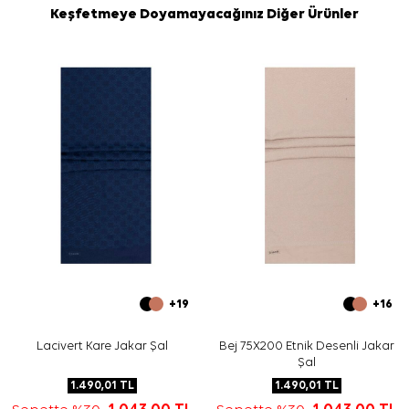
Keşfetmeye Doyamayacağınız Diğer Ürünler
+19
+16
Lacivert Kare Jakar Şal
Bej 75X200 Etnik Desenli Jakar
Şal
1.490,01
TL
1.490,01
TL