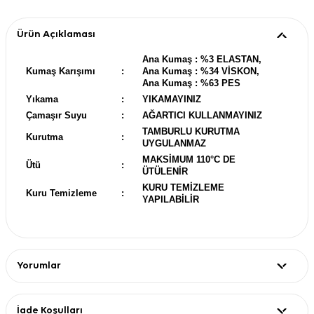
Ürün Açıklaması
Ana Kumaş : %3 ELASTAN,
Kumaş Karışımı
:
Ana Kumaş : %34 VİSKON,
Ana Kumaş : %63 PES
Yıkama
:
YIKAMAYINIZ
Çamaşır Suyu
:
AĞARTICI KULLANMAYINIZ
TAMBURLU KURUTMA
Kurutma
:
UYGULANMAZ
MAKSİMUM 110°C DE
Ütü
:
ÜTÜLENİR
KURU TEMİZLEME
Kuru Temizleme
:
YAPILABİLİR
Yorumlar
İade Koşulları