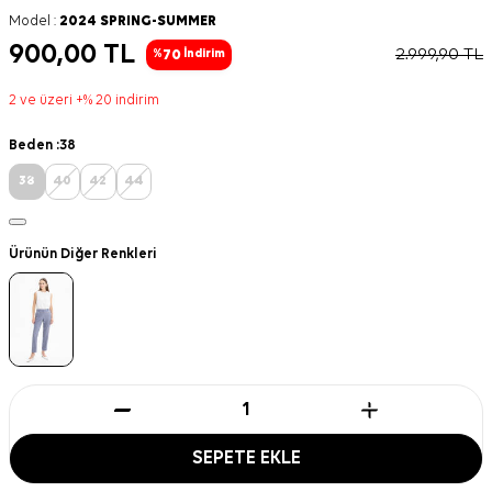
Model :
2024 SPRING-SUMMER
900,00
TL
2.999,90
TL
70
%
İndirim
2 ve üzeri +% 20 indirim
Beden :
38
38
40
42
44
Ürünün Diğer Renkleri
SEPETE EKLE