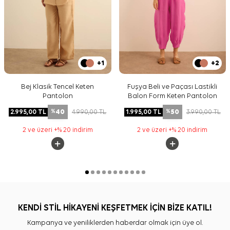
+1
+2
Bej Klasik Tencel Keten
Fuşya Beli ve Paçası Lastikli
Pantolon
Balon Form Keten Pantolon
40
50
2.995,00
TL
4.990,00
TL
1.995,00
TL
3.990,00
TL
%
%
2 ve üzeri +% 20 indirim
2 ve üzeri +% 20 indirim
KENDİ STİL HİKAYENİ KEŞFETMEK İÇİN BİZE KATIL!
Kampanya ve yeniliklerden haberdar olmak için üye ol.