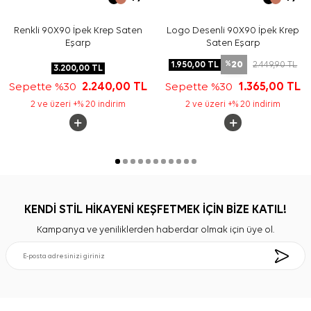
Renkli 90X90 İpek Krep Saten
Logo Desenli 90X90 İpek Krep
Eşarp
Saten Eşarp
20
1.950,00
TL
2.449,90
TL
%
3.200,00
TL
Sepette %30
2.240,00
TL
Sepette %30
1.365,00
TL
2 ve üzeri +% 20 indirim
2 ve üzeri +% 20 indirim
KENDİ STİL HİKAYENİ KEŞFETMEK İÇİN BİZE KATIL!
Kampanya ve yeniliklerden haberdar olmak için üye ol.