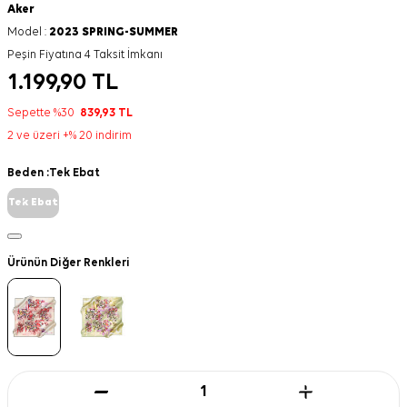
Aker
Model :
2023 SPRING-SUMMER
Peşin Fiyatına 4 Taksit İmkanı
1.199,90
TL
Sepette %30
839,93
TL
2 ve üzeri +% 20 indirim
Beden :
Tek Ebat
Tek Ebat
Ürünün Diğer Renkleri