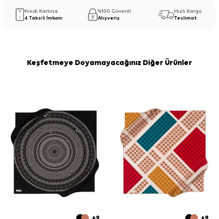
Kredi Kartına
%100 Güvenli
Hızlı Kargo
4 Taksit İmkanı
Alışveriş
Teslimat
Keşfetmeye Doyamayacağınız Diğer Ürünler
+9
+9