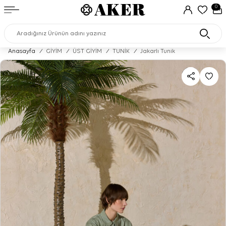
0
Anasayfa
/
GİYİM
/
ÜST GİYİM
/
TUNİK
/
Jakarlı Tunik