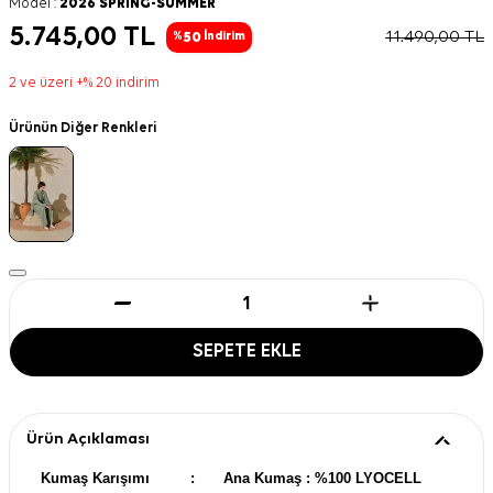
Model :
2026 SPRING-SUMMER
5.745,00
TL
11.490,00
TL
50
%
İndirim
2 ve üzeri +% 20 indirim
Ürünün Diğer Renkleri
SEPETE EKLE
Ürün Açıklaması
Kumaş Karışımı
:
Ana Kumaş : %100 LYOCELL