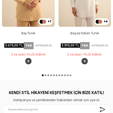
+1
+6
Bej Tunik
Beyaz Keten Tunik
40
50
3.475,00
TL
5.790,00
TL
3.395,00
TL
6.790,00
TL
%
%
2 ve üzeri +% 20 indirim
2 ve üzeri +% 20 indirim
KENDİ STİL HİKAYENİ KEŞFETMEK İÇİN BİZE KATIL!
Kampanya ve yeniliklerden haberdar olmak için üye ol.