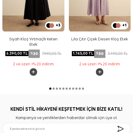
+3
+1
Siyah Kloş Yırtmaçllı Keten
Lila Çıtır Çiçek Desen Kloş Etek
Etek
20
50
6.390,00
TL
7.990,00
TL
1.745,00
TL
3.490,00
TL
%
%
2 ve üzeri +% 20 indirim
2 ve üzeri +% 20 indirim
KENDİ STİL HİKAYENİ KEŞFETMEK İÇİN BİZE KATIL!
Kampanya ve yeniliklerden haberdar olmak için üye ol.