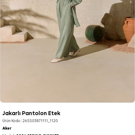
Jakarlı Pantolon Etek
Ürün Kodu :
26SS03871111_1120
Aker