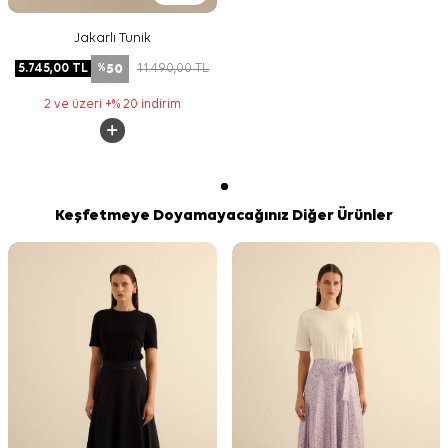
Jakarlı Tunik
50
5.745,00
TL
11.490,00
TL
%
2 ve üzeri +% 20 indirim
Keşfetmeye Doyamayacağınız Diğer Ürünler