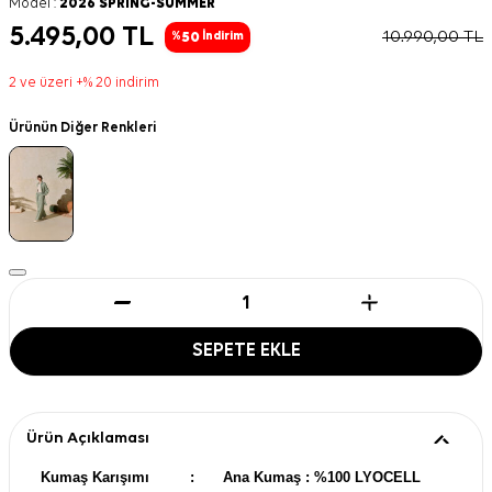
Model :
2026 SPRING-SUMMER
5.495,00
TL
10.990,00
TL
50
%
İndirim
2 ve üzeri +% 20 indirim
Ürünün Diğer Renkleri
SEPETE EKLE
Ürün Açıklaması
Kumaş Karışımı
:
Ana Kumaş : %100 LYOCELL