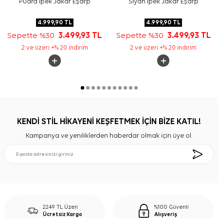
Pudra İpek Jakar Eşarp
Siyah İpek Jakar Eşarp
4.999,90
TL
4.999,90
TL
Sepette %30
3.499,93
TL
Sepette %30
3.499,93
TL
2 ve üzeri +% 20 indirim
2 ve üzeri +% 20 indirim
KENDİ STİL HİKAYENİ KEŞFETMEK İÇİN BİZE KATIL!
Kampanya ve yeniliklerden haberdar olmak için üye ol.
2249 TL Üzeri
%100 Güvenli
Ücretsiz Kargo
Alışveriş