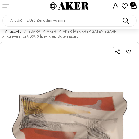
0
Anasayfa
/
EŞARP
/
AKER
/
AKER İPEK KREP SATEN EŞARP
/
Kahverengi 90X90 İpek Krep Saten Eşarp