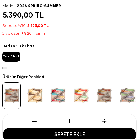
Model :
2026 SPRING-SUMMER
5.390,00
TL
Sepette %30
3.773,00
TL
2 ve üzeri +% 20 indirim
Beden :
Tek Ebat
Tek Ebat
Ürünün Diğer Renkleri
SEPETE EKLE