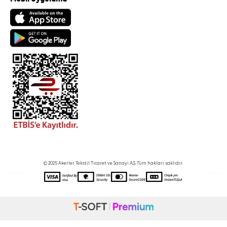
© 2025 Akerler Tekstil Ticaret ve Sanayi A.Ş. Tüm hakları saklıdır.