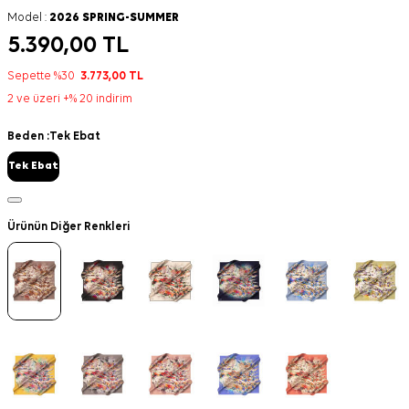
Model :
2026 SPRING-SUMMER
5.390,00
TL
Sepette %30
3.773,00
TL
2 ve üzeri +% 20 indirim
Beden :
Tek Ebat
Tek Ebat
Ürünün Diğer Renkleri