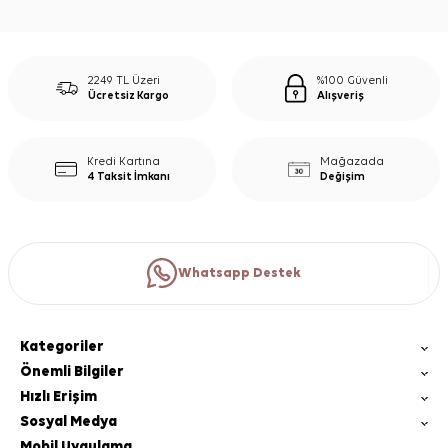
2249 TL Üzeri
%100 Güvenli
Ücretsiz Kargo
Alışveriş
Kredi Kartına
Mağazada
4 Taksit İmkanı
Değişim
Whatsapp Destek
Kategoriler
Önemli Bilgiler
Hızlı Erişim
Sosyal Medya
Mobil Uygulama