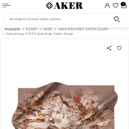
0
Anasayfa
/
EŞARP
/
AKER
/
AKER İPEK KREP SATEN EŞARP
/
Kahverengi 90X90 İpek Krep Saten Eşarp