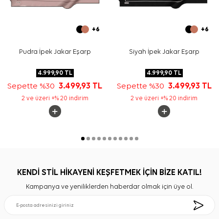
+6
+6
Pudra İpek Jakar Eşarp
Siyah İpek Jakar Eşarp
4.999,90
TL
4.999,90
TL
Sepette %30
3.499,93
TL
Sepette %30
3.499,93
TL
2 ve üzeri +% 20 indirim
2 ve üzeri +% 20 indirim
KENDİ STİL HİKAYENİ KEŞFETMEK İÇİN BİZE KATIL!
Kampanya ve yeniliklerden haberdar olmak için üye ol.