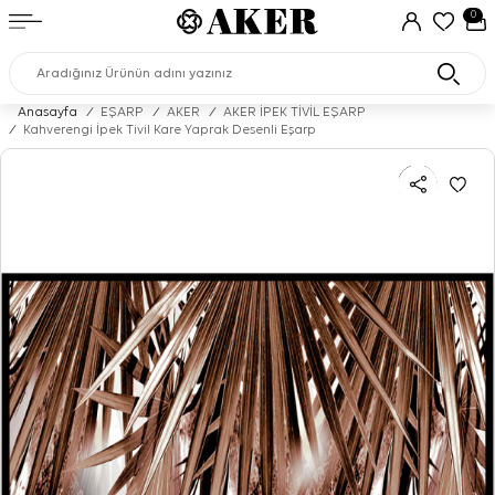
0
Anasayfa
/
EŞARP
/
AKER
/
AKER İPEK TİVİL EŞARP
/
Kahverengi İpek Tivil Kare Yaprak Desenli Eşarp