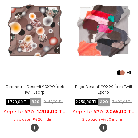
Yıkama ve bakım için ürün etiketindeki talimatları
izleyiniz. İpek ve hassas eşarpların elde bakımında
destek için
Aker İpek Eşarp Şampuanı
kullanabilirsiniz.
Sıkça Sorulan Sorular
Bu eşarbın ölçüsü nedir?
Ürünün kumaş kalitesi nedir?
Deseninde hangi renkler öne çıkar?
Hangi kombinlerle kullanılabilir?
+8
Geometrik Desenli 90X90 İpek
Fırça Desenli 90X90 İpek Twill
Twill Eşarp
Eşarp
20
20
1.720,00
TL
2.149,90
TL
2.950,00
TL
3.690,01
TL
%
%
Sepette %30
1.204,00
TL
Sepette %30
2.065,00
TL
2 ve üzeri +% 20 indirim
2 ve üzeri +% 20 indirim