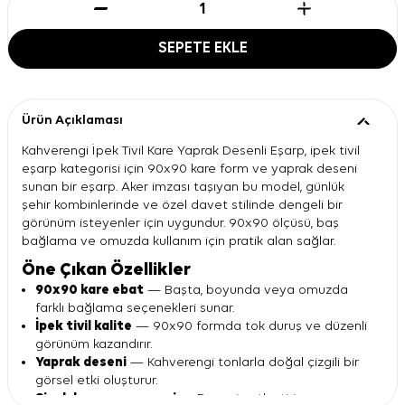
SEPETE EKLE
Ürün Açıklaması
Kahverengi İpek Tivil Kare Yaprak Desenli Eşarp, ipek tivil
eşarp kategorisi için 90x90 kare form ve yaprak deseni
sunan bir eşarp. Aker imzası taşıyan bu model, günlük
şehir kombinlerinde ve özel davet stilinde dengeli bir
görünüm isteyenler için uygundur. 90x90 ölçüsü, baş
bağlama ve omuzda kullanım için pratik alan sağlar.
Öne Çıkan Özellikler
90x90 kare ebat
— Başta, boyunda veya omuzda
farklı bağlama seçenekleri sunar.
İpek tivil kalite
— 90x90 formda tok duruş ve düzenli
görünüm kazandırır.
Yaprak deseni
— Kahverengi tonlarla doğal çizgili bir
görsel etki oluşturur.
Siyah kenar çerçevesi
— Deseni netleştirir ve