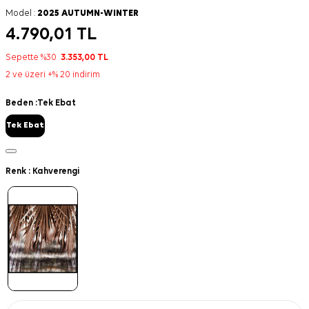
Model :
2025 AUTUMN-WINTER
4.790,01
TL
Sepette %30
3.353,00
TL
2 ve üzeri +% 20 indirim
Beden :
Tek Ebat
Tek Ebat
Renk :
Kahverengi