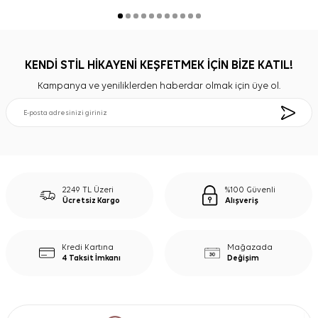
KENDİ STİL HİKAYENİ KEŞFETMEK İÇİN BİZE KATIL!
Kampanya ve yeniliklerden haberdar olmak için üye ol.
2249 TL Üzeri
%100 Güvenli
Ücretsiz Kargo
Alışveriş
Kredi Kartına
Mağazada
4 Taksit İmkanı
Değişim