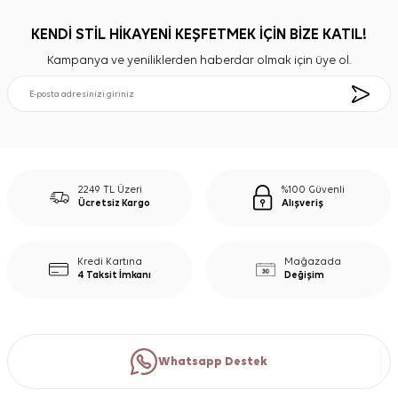
KENDİ STİL HİKAYENİ KEŞFETMEK İÇİN BİZE KATIL!
Kampanya ve yeniliklerden haberdar olmak için üye ol.
2249 TL Üzeri
%100 Güvenli
Ücretsiz Kargo
Alışveriş
Kredi Kartına
Mağazada
4 Taksit İmkanı
Değişim
Whatsapp Destek