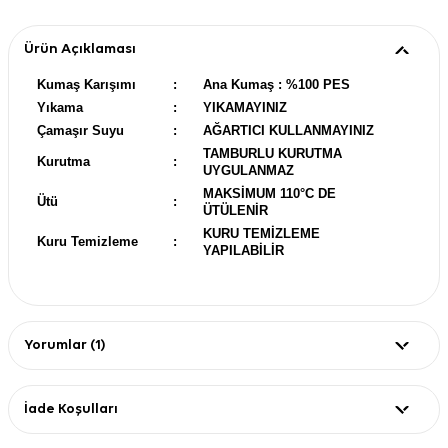
Ürün Açıklaması
Kumaş Karışımı
:
Ana Kumaş : %100 PES
Yıkama
:
YIKAMAYINIZ
Çamaşır Suyu
:
AĞARTICI KULLANMAYINIZ
TAMBURLU KURUTMA
Kurutma
:
UYGULANMAZ
MAKSİMUM 110°C DE
Ütü
:
ÜTÜLENİR
KURU TEMİZLEME
Kuru Temizleme
:
YAPILABİLİR
Yorumlar (1)
İade Koşulları