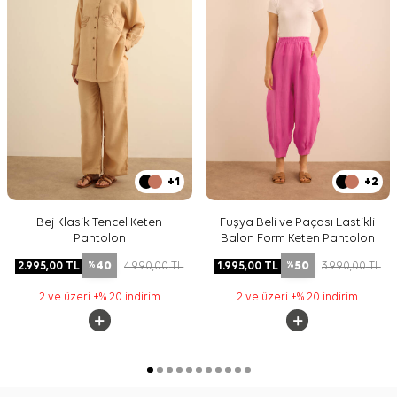
+1
+2
Bej Klasik Tencel Keten
Fuşya Beli ve Paçası Lastikli
Pantolon
Balon Form Keten Pantolon
40
50
2.995,00
TL
4.990,00
TL
1.995,00
TL
3.990,00
TL
%
%
2 ve üzeri +% 20 indirim
2 ve üzeri +% 20 indirim