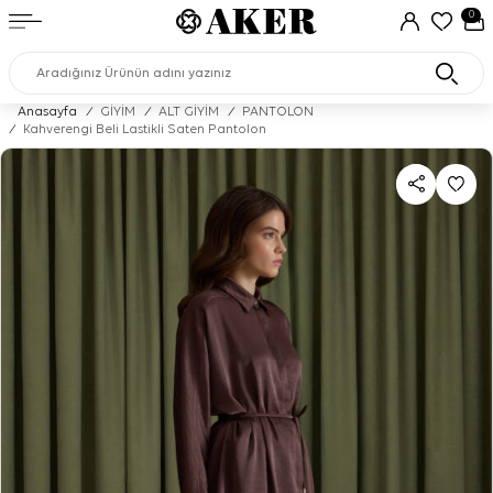
0
Anasayfa
/
GİYİM
/
ALT GİYİM
/
PANTOLON
/
Kahverengi Beli Lastikli Saten Pantolon