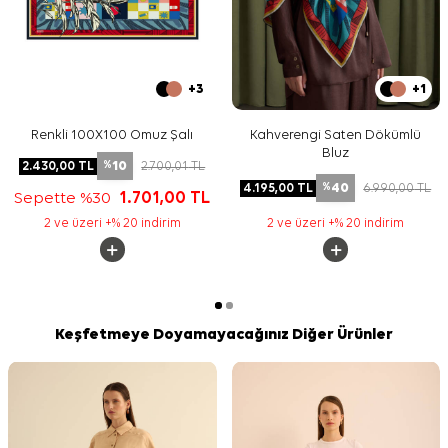
+3
+1
Renkli 100X100 Omuz Şalı
Kahverengi Saten Dökümlü
Bluz
10
2.430,00
TL
2.700,01
TL
%
40
4.195,00
TL
6.990,00
TL
%
Sepette %30
1.701,00
TL
2 ve üzeri +% 20 indirim
2 ve üzeri +% 20 indirim
Keşfetmeye Doyamayacağınız Diğer Ürünler