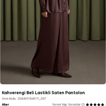
Kahverengi Beli Lastikli Saten Pantolon
Ürün Kodu :
25AW01368111_007
Aker
Yorum Yap
Yorumlar (1)