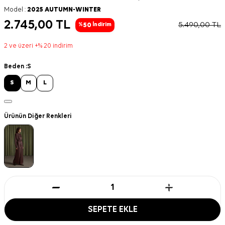
Model :
2025 AUTUMN-WINTER
2.745,00
TL
5.490,00
TL
50
%
İndirim
2 ve üzeri +% 20 indirim
Beden :
S
S
M
L
Ürünün Diğer Renkleri
SEPETE EKLE