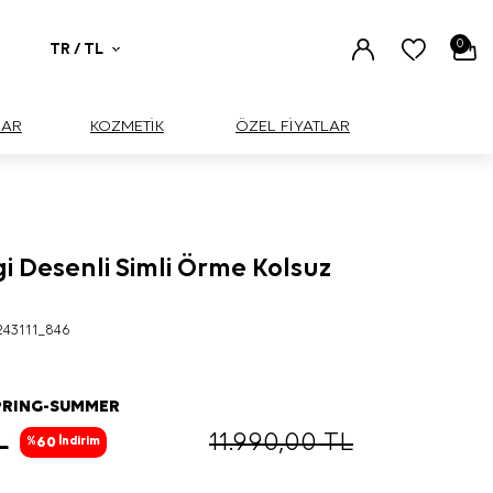
0
TR / TL
UAR
KOZMETİK
ÖZEL FİYATLAR
i Desenli Simli Örme Kolsuz
243111_846
PRING-SUMMER
L
11.990,00
TL
60
%
İndirim