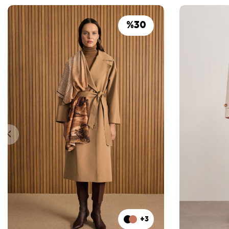
%
30
+3