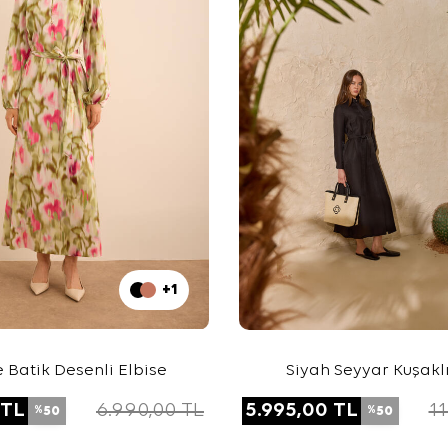
+1
Batik Desenli Elbise
Siyah Seyyar Kuşakl
Gömlek Elbis
TL
6.990,00
TL
5.995,00
TL
11
50
50
%
%