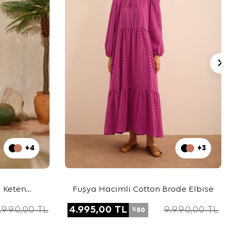
+4
+3
ı Keten
Fuşya Hacimli Cotton Brode Elbise
e
.990,00
TL
4.995,00
TL
9.990,00
TL
50
%