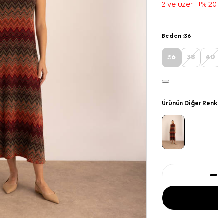
2 ve üzeri +% 20
Beden :
36
36
38
40
Ürünün Diğer Renk