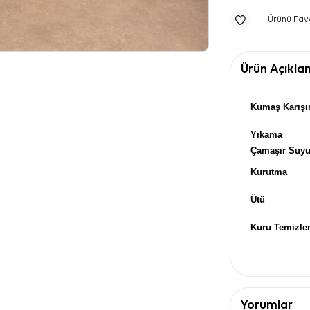
Ürünü Fav
Ürün Açıkla
Kumaş Karışı
Yıkama
Çamaşır Suy
Kurutma
Ütü
Kuru Temizl
Yorumlar