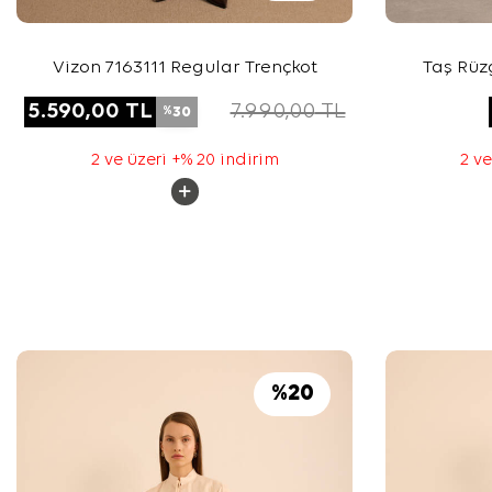
Vizon 7163111 Regular Trençkot
Taş Rüz
5.590,00
TL
7.990,00
TL
30
%
2 ve üzeri +% 20 indirim
2 ve
%
20