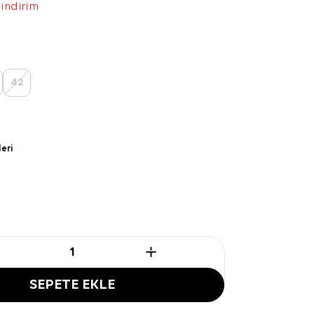
 indirim
42
leri
SEPETE EKLE