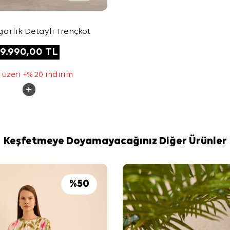
garlık Detaylı Trençkot
9.990,00
TL
 üzeri +% 20 indirim
Keşfetmeye Doyamayacağınız Diğer Ürünler
%
50