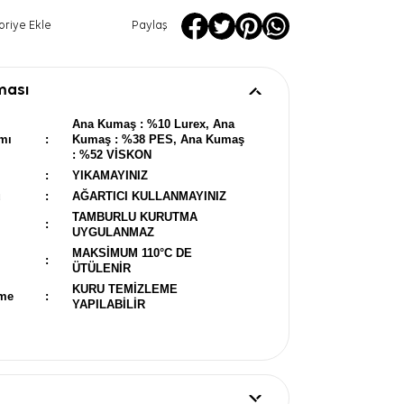
oriye Ekle
Paylaş
ması
Ana Kumaş : %10 Lurex, Ana
mı
:
Kumaş : %38 PES, Ana Kumaş
: %52 VİSKON
:
YIKAMAYINIZ
u
:
AĞARTICI KULLANMAYINIZ
TAMBURLU KURUTMA
:
UYGULANMAZ
MAKSİMUM 110°C DE
:
ÜTÜLENİR
KURU TEMİZLEME
eme
:
YAPILABİLİR