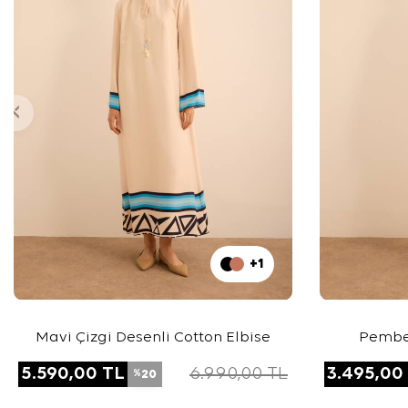
+1
Mavi Çizgi Desenli Cotton Elbise
Pembe 
5.590,00
TL
6.990,00
TL
3.495,00
20
%