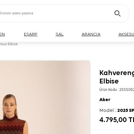
EN
EŞARP
ŞAL
ARANCIA
AKSES
lsuz Elbise
Kahvereng
Elbise
Ürün Kodu :
25SS05
Aker
Model :
2025 S
4.795,00
T