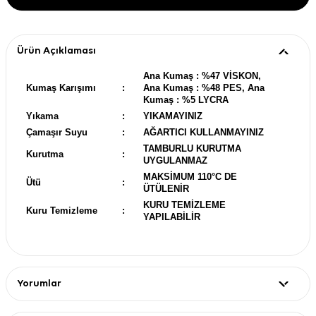
Ürün Açıklaması
Ana Kumaş : %47 VİSKON,
Kumaş Karışımı
:
Ana Kumaş : %48 PES, Ana
Kumaş : %5 LYCRA
Yıkama
:
YIKAMAYINIZ
Çamaşır Suyu
:
AĞARTICI KULLANMAYINIZ
TAMBURLU KURUTMA
Kurutma
:
UYGULANMAZ
MAKSİMUM 110°C DE
Ütü
:
ÜTÜLENİR
KURU TEMİZLEME
Kuru Temizleme
:
YAPILABİLİR
Yorumlar