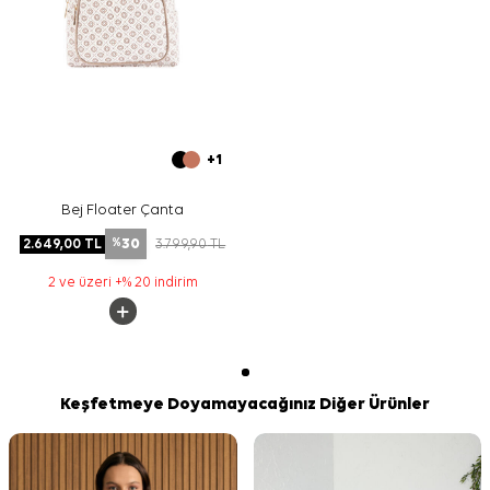
+1
Bej Floater Çanta
30
2.649,00
TL
3.799,90
TL
%
2 ve üzeri +% 20 indirim
Keşfetmeye Doyamayacağınız Diğer Ürünler