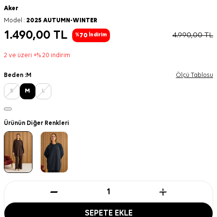
Aker
Model :
2025 AUTUMN-WINTER
1.490,00
TL
4.990,00
TL
70
%
İndirim
2 ve üzeri +% 20 indirim
Beden :
M
Ölçü Tablosu
S
M
L
Ürünün Diğer Renkleri
SEPETE EKLE