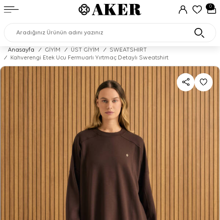
0
Anasayfa
/
GİYİM
/
ÜST GİYİM
/
SWEATSHIRT
/
Kahverengi Etek Ucu Fermuarlı Yırtmaç Detaylı Sweatshirt