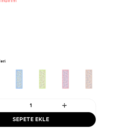
 indirim
leri
SEPETE EKLE