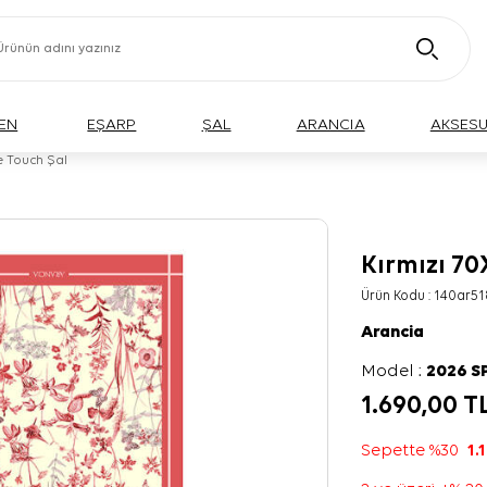
EN
EŞARP
ŞAL
ARANCIA
AKSES
e Touch Şal
Kırmızı 70
Ürün Kodu :
140ar51
Arancia
Model :
2026 S
1.690,00
T
Sepette %30
1.