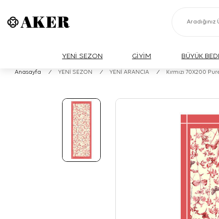
YENİ SEZON
GİYİM
BÜYÜK BED
Anasayfa
/
YENİ SEZON
/
YENİ ARANCIA
/
Kırmızı 70X200 Pur