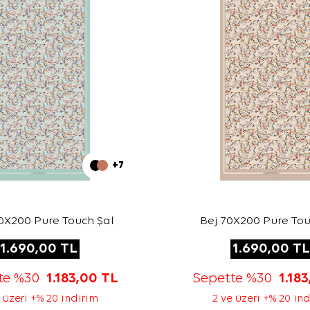
+7
0X200 Pure Touch Şal
Bej 70X200 Pure Tou
1.690,00
TL
1.690,00
TL
te %30
1.183,00
TL
Sepette %30
1.18
 üzeri +% 20 indirim
2 ve üzeri +% 20 in