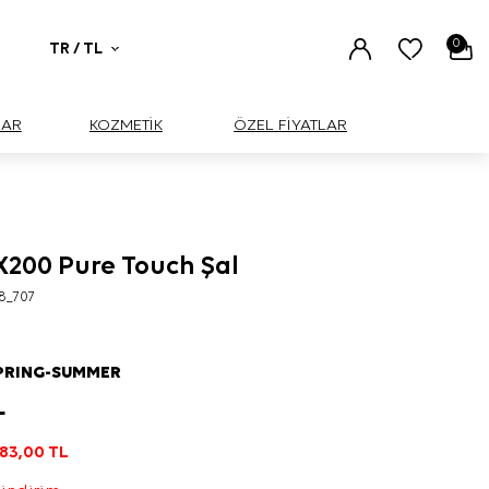
0
TR / TL
UAR
KOZMETİK
ÖZEL FİYATLAR
X200 Pure Touch Şal
8_707
PRING-SUMMER
L
183,00
TL