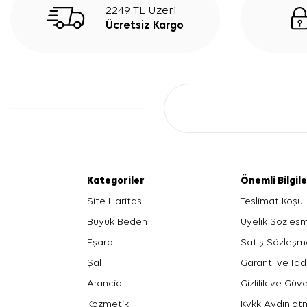
2249 TL Üzeri
Ücretsiz Kargo
Kategoriler
Önemli Bilgil
Site Haritası
Teslimat Koşull
Büyük Beden
Üyelik Sözleş
Eşarp
Satış Sözleşm
Şal
Garanti ve İad
Arancia
Gizlilik ve Güve
Kozmetik
Kvkk Aydınlat