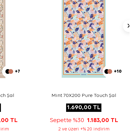
+7
+10
ch Şal
Mint 70X200 Pure Touch Şal
1.690,00
TL
3,00
TL
Sepette %30
1.183,00
TL
dirim
2 ve üzeri +% 20 indirim