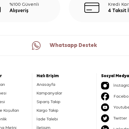
%100 Güvenli
Kredi Kar
Alışveriş
4 Taksit 
Whatsapp Destek
er
Hızlı Erişim
Sosyal Medya
arı
Anasayfa
İnstagr
mesi
Kampanyalar
Facebo
esi
Sipariş Takip
Youtub
e Koşulları
Kargo Takip
Twitter
nlik
İade Talebi
ma Metni
İletişim