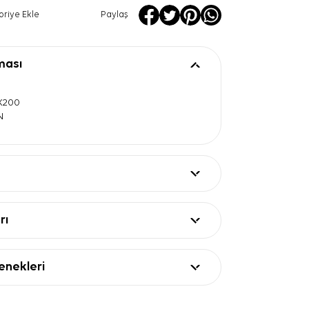
oriye Ekle
Paylaş
ması
0X200
N
rı
nekleri