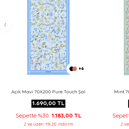
+6
Açık Mavi 70X200 Pure Touch Şal
Mint 7
1.690,00
TL
Sepette %30
1.183,00
TL
Sepet
2 ve üzeri +% 20 indirim
2 ve