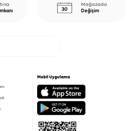
tına
Mağazada
İmkanı
Değişim
Mobil Uygulama
am
ok
e