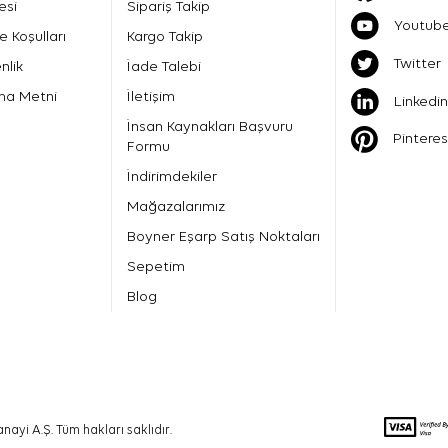
esi
Sipariş Takip
Youtub
e Koşulları
Kargo Takip
Twitter
nlik
İade Talebi
ma Metni
İletişim
Linkedin
İnsan Kaynakları Başvuru
Pinteres
Formu
İndirimdekiler
Mağazalarımız
Boyner Eşarp Satış Noktaları
Sepetim
Blog
nayi A.Ş. Tüm hakları saklıdır.