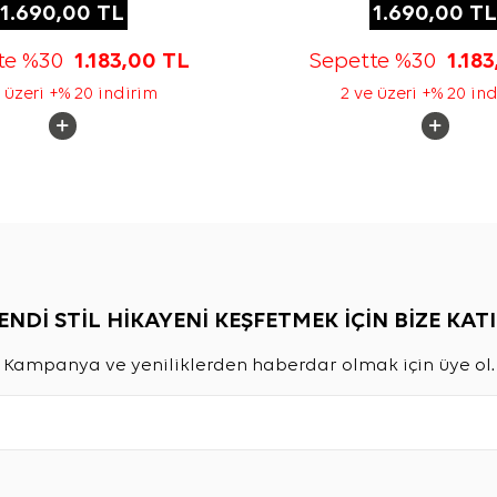
1.690,00
TL
1.690,00
TL
te %30
1.183,00
TL
Sepette %30
1.18
 üzeri +% 20 indirim
2 ve üzeri +% 20 in
ENDİ STİL HİKAYENİ KEŞFETMEK İÇİN BİZE KATI
Kampanya ve yeniliklerden haberdar olmak için üye ol.