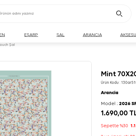
EN
EŞARP
ŞAL
ARANCIA
AKSES
Touch Şal
Mint 70X2
Ürün Kodu :
130ar51
Arancia
Model :
2026 S
1.690,00
T
Sepette %30
1.