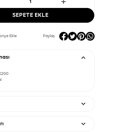
SEPETE EKLE
oriye Ekle
Paylaş
ması
0X200
N
rı