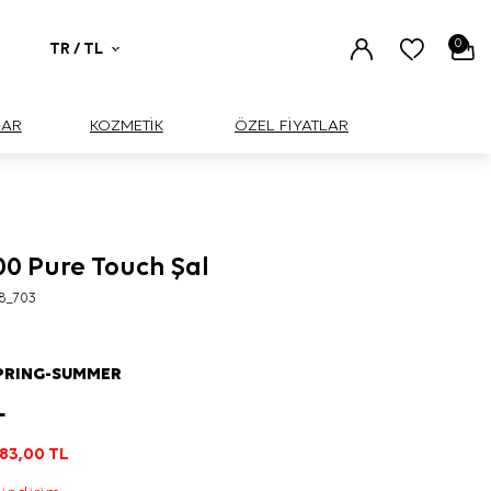
0
TR / TL
UAR
KOZMETİK
ÖZEL FİYATLAR
00 Pure Touch Şal
8_703
PRING-SUMMER
L
183,00
TL