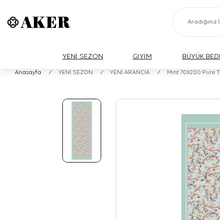
YENİ SEZON
GİYİM
BÜYÜK BED
Anasayfa
/
YENİ SEZON
/
YENİ ARANCIA
/
Mint 70X200 Pure 