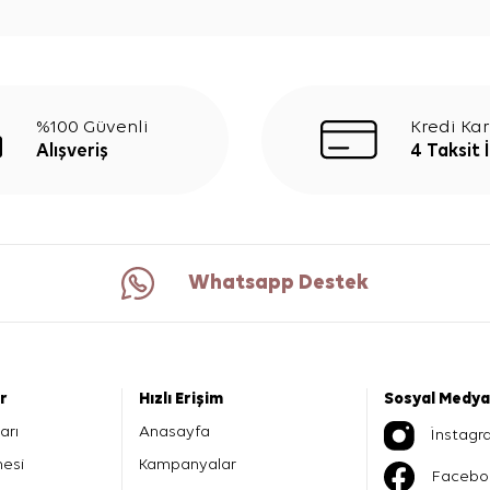
%100 Güvenli
Kredi Kar
Alışveriş
4 Taksit 
Whatsapp Destek
er
Hızlı Erişim
Sosyal Medya
arı
Anasayfa
İnstagr
mesi
Kampanyalar
Facebo