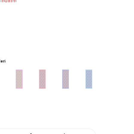
 indirim
leri