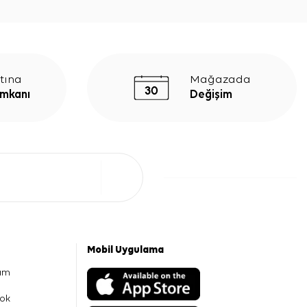
tına
Mağazada
İmkanı
Değişim
Mobil Uygulama
am
ok