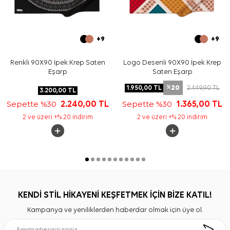
+9
+9
Renkli 90X90 İpek Krep Saten
Logo Desenli 90X90 İpek Krep
Eşarp
Saten Eşarp
20
1.950,00
TL
2.449,90
TL
%
3.200,00
TL
Sepette %30
2.240,00
TL
Sepette %30
1.365,00
TL
2 ve üzeri +% 20 indirim
2 ve üzeri +% 20 indirim
KENDİ STİL HİKAYENİ KEŞFETMEK İÇİN BİZE KATIL!
Kampanya ve yeniliklerden haberdar olmak için üye ol.