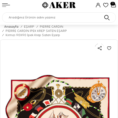
0
Anasayfa
/
EŞARP
/
PIERRE CARDIN
/
PİERRE CARDİN İPEK KREP SATEN EŞARP
/
Kırmızı 90X90 İpek Krep Saten Eşarp