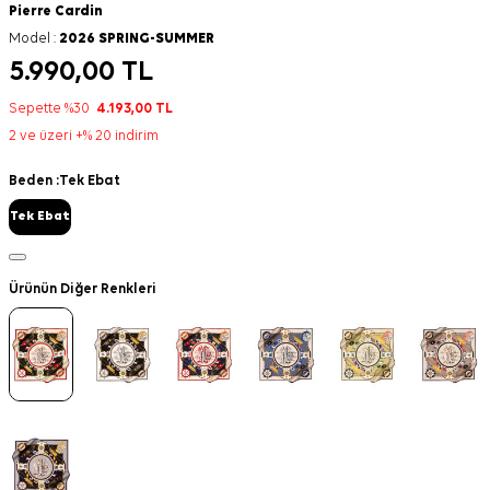
Pierre Cardin
Model :
2026 SPRING-SUMMER
5.990,00
TL
Sepette %30
4.193,00
TL
2 ve üzeri +% 20 indirim
Beden :
Tek Ebat
Tek Ebat
Ürünün Diğer Renkleri