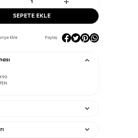
SEPETE EKLE
oriye Ekle
Paylaş
ması
0X90
ATEN
rı