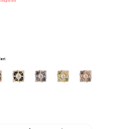
 indirim
leri