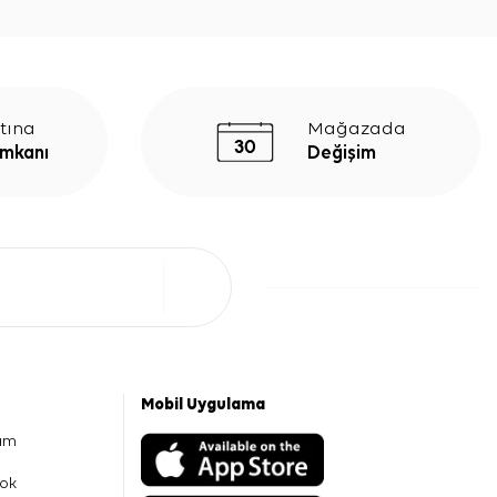
tına
Mağazada
İmkanı
Değişim
Mobil Uygulama
am
ok