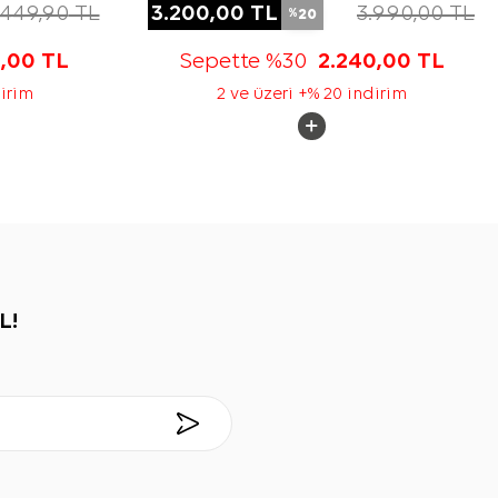
.449,90
TL
3.200,00
TL
3.990,00
TL
20
%
5,00
TL
Sepette %30
2.240,00
TL
dirim
2 ve üzeri +% 20 indirim
L!