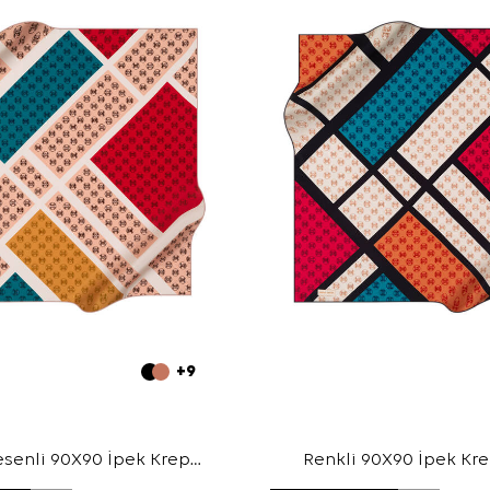
+9
senli 90X90 İpek Krep
Renkli 90X90 İpek Kr
Saten Eşarp
Eşarp