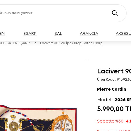
EN
EŞARP
ŞAL
ARANCIA
AKSES
KREP SATEN EŞARP
/
Lacivert 90X90 İpek Krep Saten Eşarp
Lacivert 
Ürün Kodu :
915923
Pierre Cardin
Model :
2026 S
5.990,00
T
Sepette %30
4.