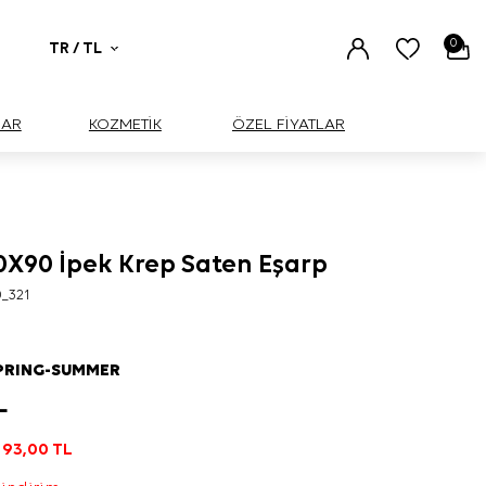
0
TR / TL
UAR
KOZMETİK
ÖZEL FİYATLAR
90X90 İpek Krep Saten Eşarp
0_321
PRING-SUMMER
L
193,00
TL