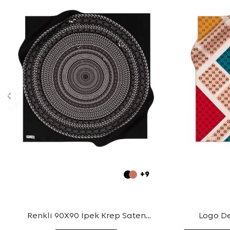
+9
Renkli 90X90 İpek Krep Saten
Logo De
Eşarp