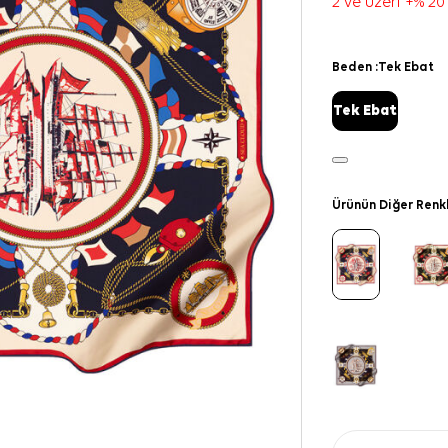
2 ve üzeri +% 20
Beden :
Tek Ebat
Tek Ebat
Ürünün Diğer Renk