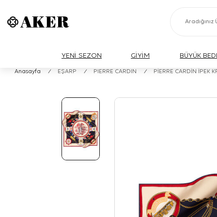
YENİ SEZON
GİYİM
BÜYÜK BED
Anasayfa
/
EŞARP
/
PIERRE CARDIN
/
PİERRE CARDİN İPEK 