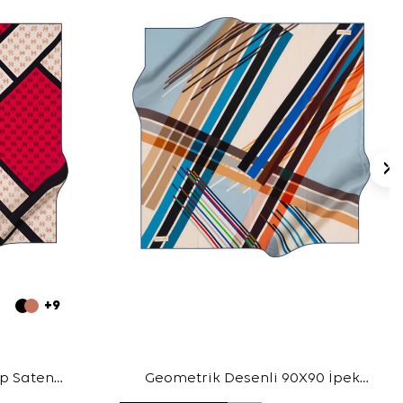
+9
ep Saten
Geometrik Desenli 90X90 İpek
Krep Saten Eşarp