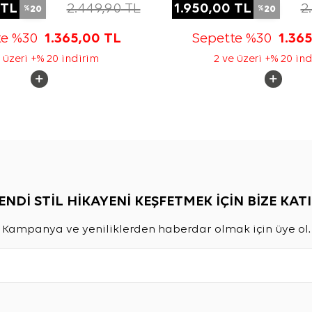
TL
2.449,90
TL
1.950,00
TL
2
20
20
%
%
te %30
1.365,00
TL
Sepette %30
1.36
 üzeri +% 20 indirim
2 ve üzeri +% 20 in
ENDİ STİL HİKAYENİ KEŞFETMEK İÇİN BİZE KATI
Kampanya ve yeniliklerden haberdar olmak için üye ol.