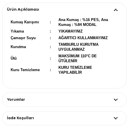
Ürün Açıklaması
Ana Kumaş : %16 PES, Ana
Kumaş Karışımı
:
Kumaş : %84 MODAL
Yıkama
:
YIKAMAYINIZ
Çamaşır Suyu
:
AĞARTICI KULLANMAYINIZ
TAMBURLU KURUTMA
Kurutma
:
UYGULANMAZ
MAKSİMUM 110°C DE
Ütü
:
ÜTÜLENİR
KURU TEMİZLEME
Kuru Temizleme
:
YAPILABİLİR
Yorumlar
İade Koşulları