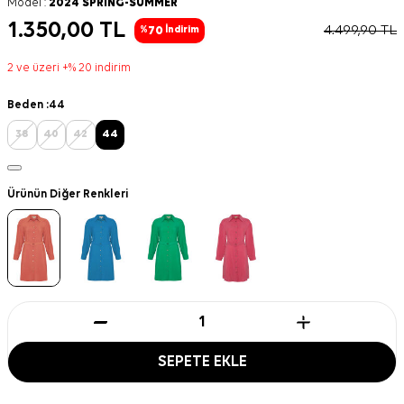
Model :
2024 SPRING-SUMMER
1.350,00
TL
4.499,90
TL
70
%
İndirim
2 ve üzeri +% 20 indirim
Beden :
44
38
40
42
44
Ürünün Diğer Renkleri
SEPETE EKLE