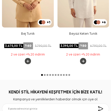
+1
+6
Bej Tunik
Beyaz Keten Tunik
40
50
3.475,00
TL
5.790,00
TL
3.395,00
TL
6.790,00
TL
%
%
2 ve üzeri +% 20 indirim
2 ve üzeri +% 20 indirim
KENDİ STİL HİKAYENİ KEŞFETMEK İÇİN BİZE KATIL!
Kampanya ve yeniliklerden haberdar olmak için üye ol.