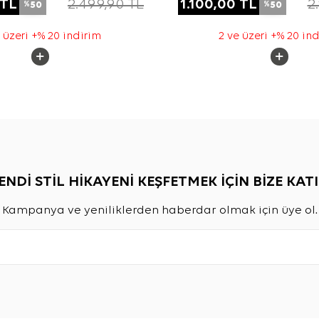
TL
2.499,90
TL
1.100,00
TL
2
50
50
%
%
 üzeri +% 20 indirim
2 ve üzeri +% 20 in
ENDİ STİL HİKAYENİ KEŞFETMEK İÇİN BİZE KATI
Kampanya ve yeniliklerden haberdar olmak için üye ol.