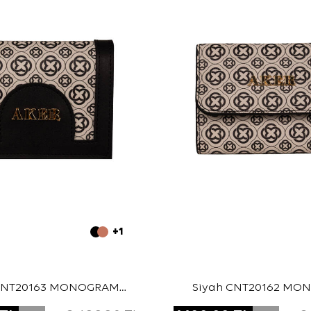
+1
 CNT20163 MONOGRAM
Siyah CNT20162 MO
CÜZDAN
CÜZDAN