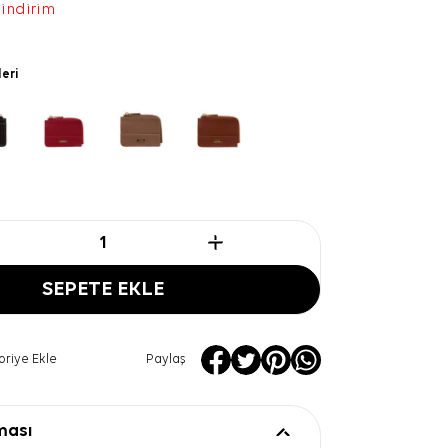
 indirim
leri
SEPETE EKLE
oriye Ekle
Paylaş
ması