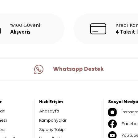
%100 Güvenli
Kredi Kar
Alışveriş
4 Taksit 
Whatsapp Destek
er
Hızlı Erişim
Sosyal Medya
arı
Anasayfa
İnstagr
mesi
Kampanyalar
Facebo
esi
Sipariş Takip
Youtub