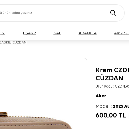
EN
EŞARP
ŞAL
ARANCIA
AKSES
 BASKILI CÜZDAN
Krem CZDN
CÜZDAN
Ürün Kodu :
CZDN30
Aker
Model :
2025 
600,00
TL