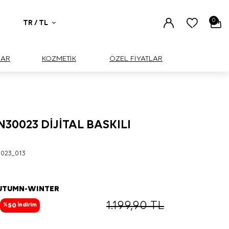
0
TR / TL
UAR
KOZMETİK
ÖZEL FİYATLAR
30023 DİJİTAL BASKILI
023_013
AUTUMN-WINTER
1.199,90
TL
50
%
İndirim