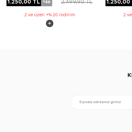
1.250,00
TL
2.499,90
TL
1.250,00
50
%
2 ve üzeri +% 20 indirim
2 ve
K