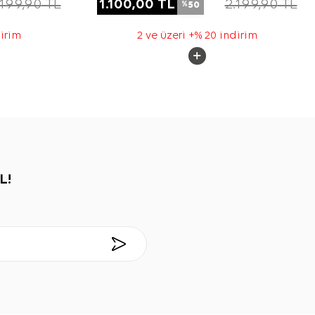
.199,90
TL
1.100,00
TL
2.199,90
TL
50
%
dirim
2 ve üzeri +% 20 indirim
L!