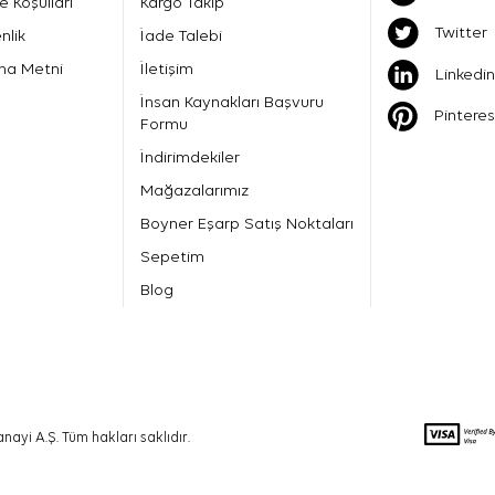
e Koşulları
Kargo Takip
Twitter
nlik
İade Talebi
ma Metni
İletişim
Linkedin
İnsan Kaynakları Başvuru
Pinteres
Formu
İndirimdekiler
Mağazalarımız
Boyner Eşarp Satış Noktaları
Sepetim
Blog
nayi A.Ş. Tüm hakları saklıdır.