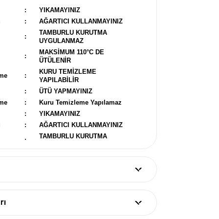
:
YIKAMAYINIZ
u
:
AĞARTICI KULLANMAYINIZ
TAMBURLU KURUTMA
:
UYGULANMAZ
MAKSİMUM 110°C DE
:
ÜTÜLENİR
KURU TEMİZLEME
eme
:
YAPILABİLİR
:
ÜTÜ YAPMAYINIZ
eme
:
Kuru Temizleme Yapılamaz
:
YIKAMAYINIZ
u
:
AĞARTICI KULLANMAYINIZ
TAMBURLU KURUTMA
:
UYGULANMAZ
:
ÜTÜ YAPMAYINIZ
eme
:
Kuru Temizleme Yapılamaz
rı