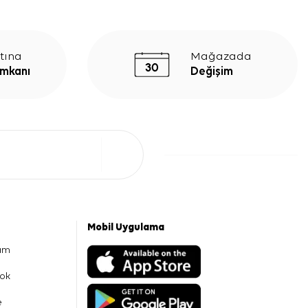
tına
Mağazada
İmkanı
Değişim
Mobil Uygulama
am
ok
e