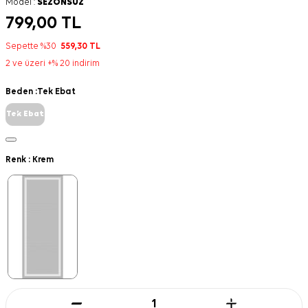
Model :
SEZONSUZ
799,00
TL
Sepette %30
559,30
TL
2 ve üzeri +% 20 indirim
Beden :
Tek Ebat
Tek Ebat
Renk :
Krem