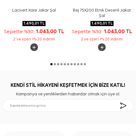
Lacivert Kare Jakar Şal
Bej 75X200 Etnik Desenli Jakar
Şal
1.490,01
TL
1.490,01
TL
Sepette %30
1.043,00
TL
Sepette %30
1.043,00
TL
2 ve üzeri +% 20 indirim
2 ve üzeri +% 20 indirim
KENDİ STİL HİKAYENİ KEŞFETMEK İÇİN BİZE KATIL!
Kampanya ve yeniliklerden haberdar olmak için üye ol.