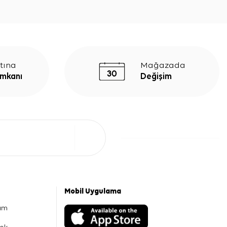
tına
Mağazada
İmkanı
Değişim
Mobil Uygulama
am