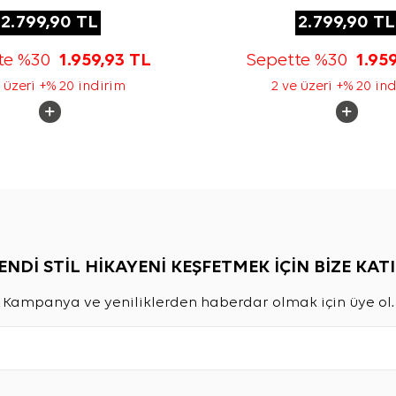
2.799,90
TL
2.799,90
TL
te %30
1.959,93
TL
Sepette %30
1.95
 üzeri +% 20 indirim
2 ve üzeri +% 20 in
ENDİ STİL HİKAYENİ KEŞFETMEK İÇİN BİZE KATI
Kampanya ve yeniliklerden haberdar olmak için üye ol.