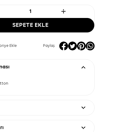
SEPETE EKLE
oriye Ekle
Paylaş
ması
otton
rı