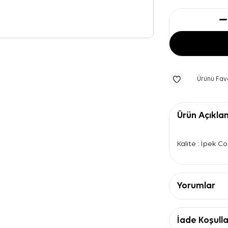
Ürünü Fav
Ürün Açıkla
Kalite : İpek C
Yorumlar
İade Koşulla