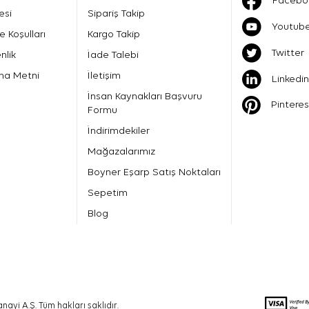
Facebo
esi
Sipariş Takip
Youtub
e Koşulları
Kargo Takip
Twitter
nlik
İade Talebi
ma Metni
İletişim
Linkedin
İnsan Kaynakları Başvuru
Pinteres
Formu
İndirimdekiler
Mağazalarımız
Boyner Eşarp Satış Noktaları
Sepetim
Blog
nayi A.Ş. Tüm hakları saklıdır.