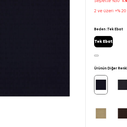
Sepette %30
1.
2 ve üzeri +% 20
Beden :
Tek Ebat
Tek Ebat
Ürünün Diğer Renk