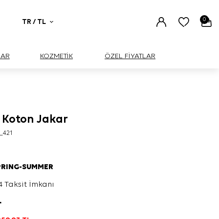
0
TR / TL
UAR
KOZMETİK
ÖZEL FİYATLAR
k Koton Jakar
_421
PRING-SUMMER
4 Taksit İmkanı
L