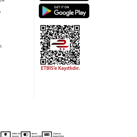
ok
e
t