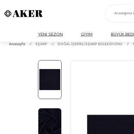
YENİ SEZON
GİYİM
BÜYÜK BED
Anasayfa
/
EŞARP
/
DOĞAL İÇERİKLİ EŞARP KOLEKSİYONU
/