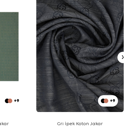
+9
+9
akar
Gri İpek Koton Jakar