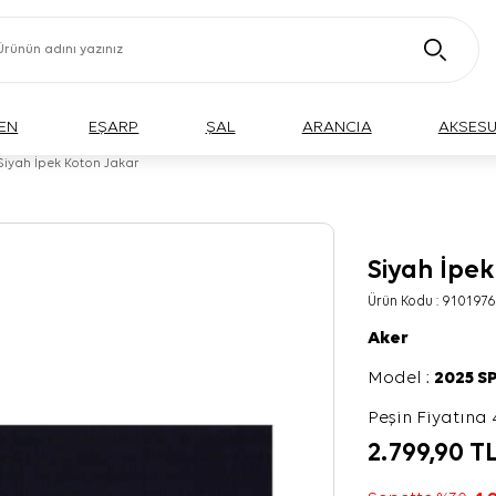
EN
EŞARP
ŞAL
ARANCIA
AKSES
Siyah İpek Koton Jakar
Siyah İpe
Ürün Kodu :
9101976
Aker
Model :
2025 S
Peşin Fiyatına 
2.799,90
T