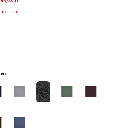
959,93
TL
 indirim
leri