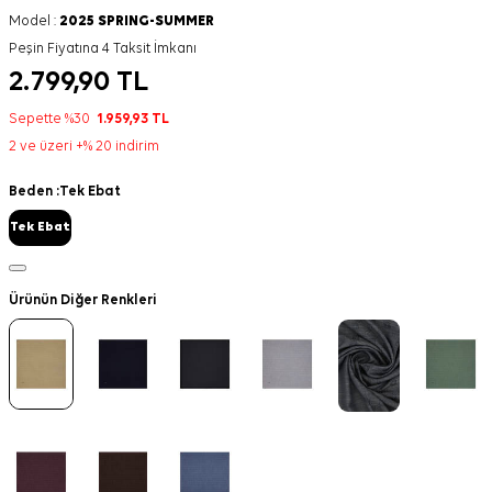
Model :
2025 SPRING-SUMMER
Peşin Fiyatına 4 Taksit İmkanı
2.799,90
TL
Sepette %30
1.959,93
TL
2 ve üzeri +% 20 indirim
Beden :
Tek Ebat
Tek Ebat
Ürünün Diğer Renkleri