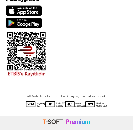
© 2025 Akerler Tekstil Ticaret ve Sanayi A.Ş. Tüm hakları saklıdır.