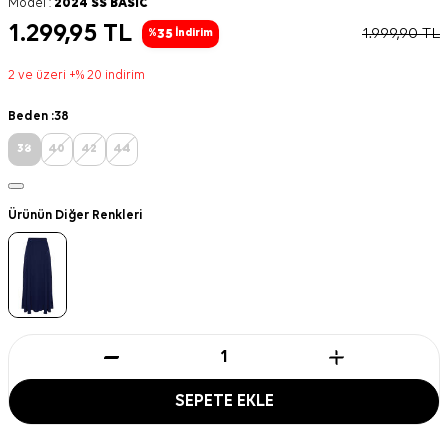
Model :
2024 SS BASİC
1.299,95
TL
1.999,90
TL
35
%
İndirim
2 ve üzeri +% 20 indirim
Beden :
38
38
40
42
44
Ürünün Diğer Renkleri
SEPETE EKLE