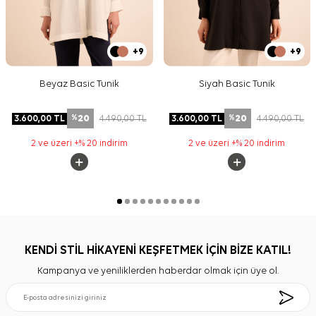
+9
+9
Beyaz Basic Tunik
Siyah Basic Tunik
20
20
3.600,00
TL
4.490,00
TL
3.600,00
TL
4.490,00
TL
%
%
2 ve üzeri +% 20 indirim
2 ve üzeri +% 20 indirim
KENDİ STİL HİKAYENİ KEŞFETMEK İÇİN BİZE KATIL!
Kampanya ve yeniliklerden haberdar olmak için üye ol.