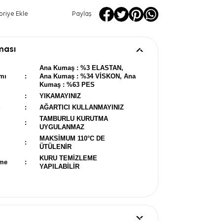
oriye Ekle
Paylaş
ması
Ana Kumaş : %3 ELASTAN,
mı
:
Ana Kumaş : %34 VİSKON, Ana
Kumaş : %63 PES
:
YIKAMAYINIZ
u
:
AĞARTICI KULLANMAYINIZ
TAMBURLU KURUTMA
:
UYGULANMAZ
MAKSİMUM 110°C DE
:
ÜTÜLENİR
KURU TEMİZLEME
eme
:
YAPILABİLİR