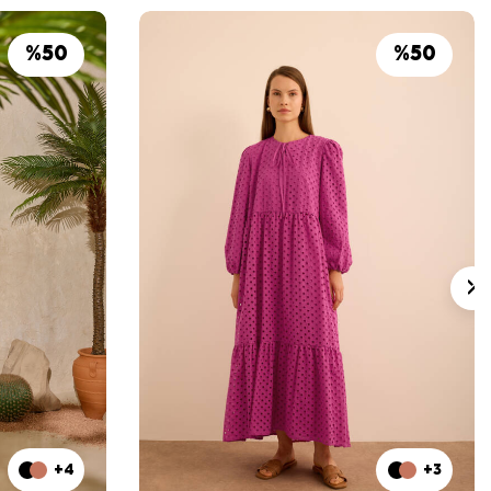
%
50
%
50
+4
+3