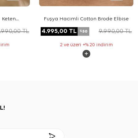
ı Keten
Fuşya Hacimli Cotton Brode Elbise
e
.990,00
TL
4.995,00
TL
9.990,00
TL
50
%
dirim
2 ve üzeri +% 20 indirim
L!