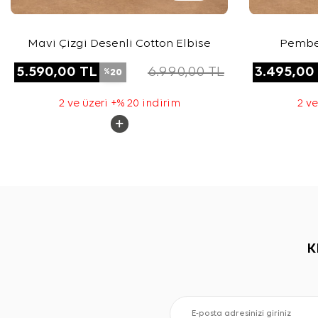
Mavi Çizgi Desenli Cotton Elbise
Pembe 
5.590,00
TL
6.990,00
TL
3.495,00
20
%
2 ve üzeri +% 20 indirim
2 ve
K