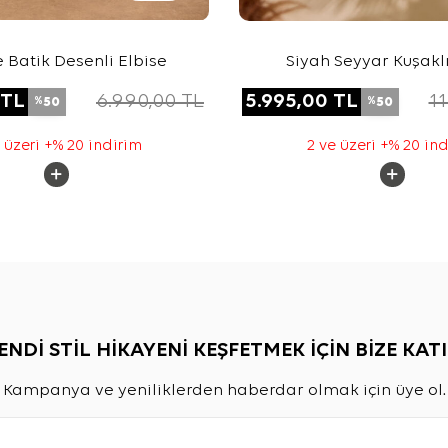
Batik Desenli Elbise
Siyah Seyyar Kuşakl
Gömlek Elbis
TL
6.990,00
TL
5.995,00
TL
11
50
50
%
%
 üzeri +% 20 indirim
2 ve üzeri +% 20 in
ENDİ STİL HİKAYENİ KEŞFETMEK İÇİN BİZE KATI
Kampanya ve yeniliklerden haberdar olmak için üye ol.