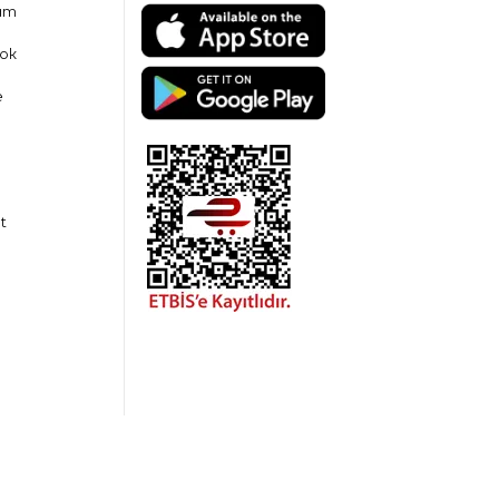
am
ok
e
t