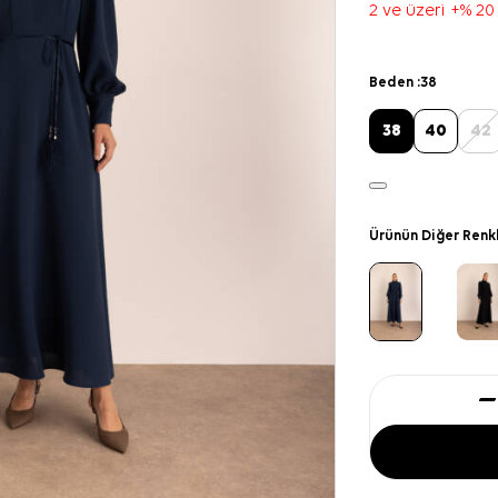
2 ve üzeri +% 20
Beden :
38
38
40
42
Ürünün Diğer Renk