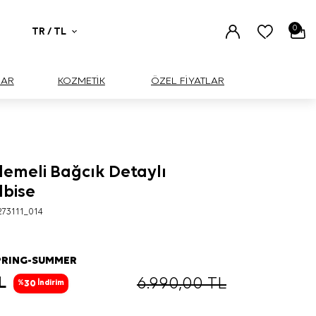
0
TR / TL
UAR
KOZMETİK
ÖZEL FİYATLAR
şlemeli Bağcık Detaylı
bise
73111_014
PRING-SUMMER
L
6.990,00
TL
30
%
İndirim