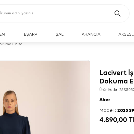
EN
EŞARP
ŞAL
ARANCIA
AKSES
Dokuma Elbise
Lacivert İ
Dokuma El
Ürün Kodu :
25SS052
Aker
Model :
2025 S
4.890,00
T