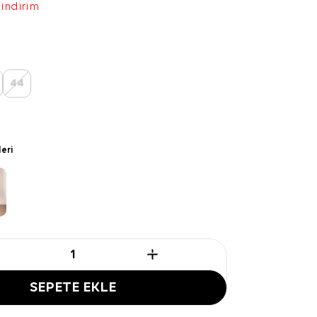
 indirim
44
leri
SEPETE EKLE