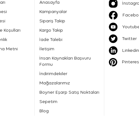
arı
Anasayfa
İnstagr
mesi
Kampanyalar
Facebo
esi
Sipariş Takip
Youtub
e Koşulları
Kargo Takip
Twitter
nlik
İade Talebi
ma Metni
İletişim
Linkedin
İnsan Kaynakları Başvuru
Pinteres
Formu
İndirimdekiler
Mağazalarımız
Boyner Eşarp Satış Noktaları
Sepetim
Blog