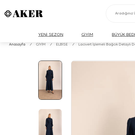
YENİ SEZON
GİYİM
BÜYÜK BED
Anasayfa
/
GİYİM
/
ELBİSE
/
Lacivert İşlemeli Bağcık Detaylı 