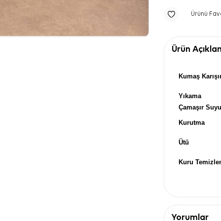
Ürünü Fav
Ürün Açıkla
Kumaş Karışı
Yıkama
Çamaşır Suy
Kurutma
Ütü
Kuru Temizl
Yorumlar