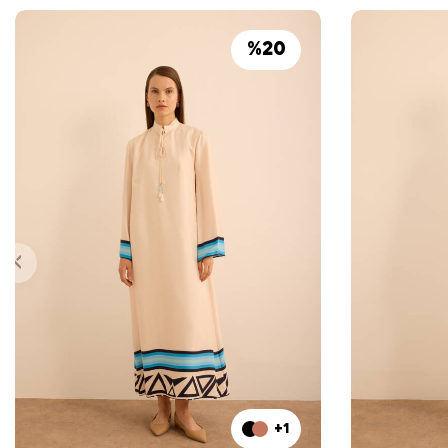
%
20
+1