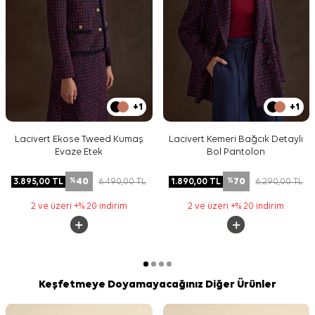
+1
+1
Lacivert Ekose Tweed Kumaş
Lacivert Kemeri Bağcık Detaylı
Evaze Etek
Bol Pantolon
40
70
3.895,00
TL
6.490,00
TL
1.890,00
TL
6.290,00
TL
%
%
2 ve üzeri +% 20 indirim
2 ve üzeri +% 20 indirim
Keşfetmeye Doyamayacağınız Diğer Ürünler