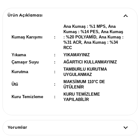
Ürün Açıklaması
Ana Kumaş : %1 MPS, Ana
Kumaş : %14 PES, Ana Kumaş
Kumaş Karışımı
:
: %20 POLYAMİD, Ana Kumaş :
%31 ACR, Ana Kumaş : %34
RCC
Yıkama
:
YIKAMAYINIZ
Çamaşır Suyu
:
AĞARTICI KULLANMAYINIZ
TAMBURLU KURUTMA
Kurutma
:
UYGULANMAZ
MAKSİMUM 110°C DE
Ütü
:
ÜTÜLENİR
KURU TEMİZLEME
Kuru Temizleme
:
YAPILABİLİR
Yorumlar