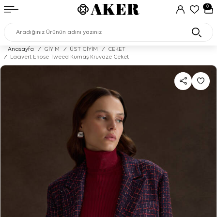
0
Anasayfa
/
GİYİM
/
ÜST GİYİM
/
CEKET
/
Lacivert Ekose Tweed Kumaş Kruvaze Ceket