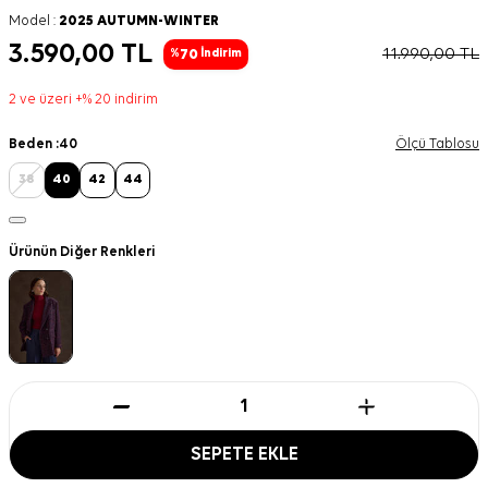
Model :
2025 AUTUMN-WINTER
3.590,00
TL
11.990,00
TL
70
%
İndirim
2 ve üzeri +% 20 indirim
Beden :
40
Ölçü Tablosu
38
40
42
44
Ürünün Diğer Renkleri
SEPETE EKLE