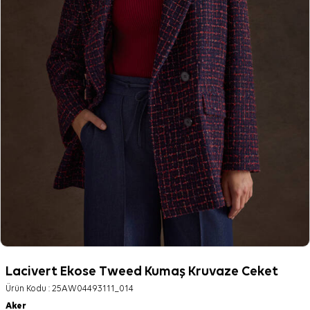
Lacivert Ekose Tweed Kumaş Kruvaze Ceket
Ürün Kodu :
25AW04493111_014
Aker