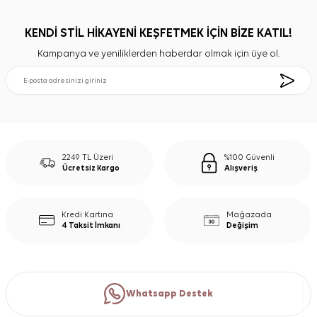
KENDİ STİL HİKAYENİ KEŞFETMEK İÇİN BİZE KATIL!
Kampanya ve yeniliklerden haberdar olmak için üye ol.
2249 TL Üzeri
%100 Güvenli
Ücretsiz Kargo
Alışveriş
Kredi Kartına
Mağazada
4 Taksit İmkanı
Değişim
Whatsapp Destek