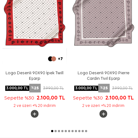
+7
Logo Desenli 90X90 İpek Twill
Logo Desenli 90X90 Pierre
Eşarp
Cardin Tivil Eşarp
25
25
3.000,00
TL
3.990,00
TL
3.000,00
TL
3.990,00
TL
%
%
Sepette %30
2.100,00
TL
Sepette %30
2.100,00
TL
2 ve üzeri +% 20 indirim
2 ve üzeri +% 20 indirim