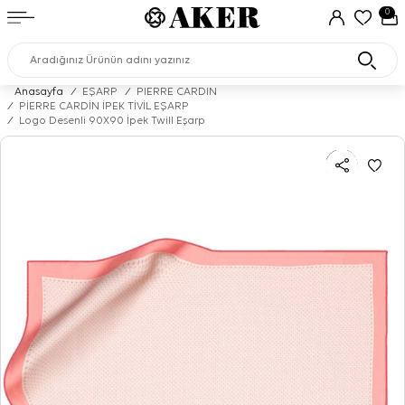
0
Anasayfa
/
EŞARP
/
PIERRE CARDIN
/
PİERRE CARDİN İPEK TİVİL EŞARP
/
Logo Desenli 90X90 İpek Twill Eşarp