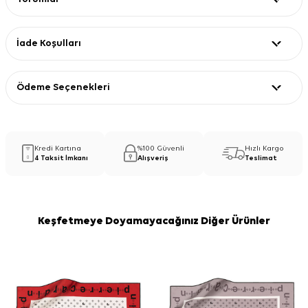
İade Koşulları
Ödeme Seçenekleri
Kredi Kartına
%100 Güvenli
Hızlı Kargo
4 Taksit İmkanı
Alışveriş
Teslimat
Keşfetmeye Doyamayacağınız Diğer Ürünler