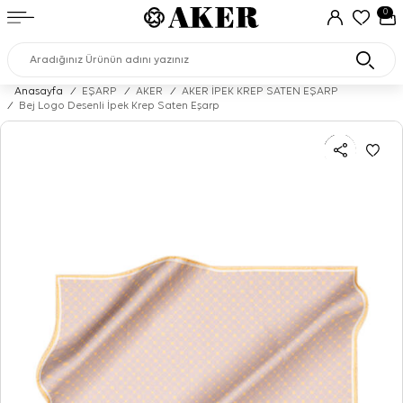
0
Anasayfa
/
EŞARP
/
AKER
/
AKER İPEK KREP SATEN EŞARP
/
Bej Logo Desenli İpek Krep Saten Eşarp