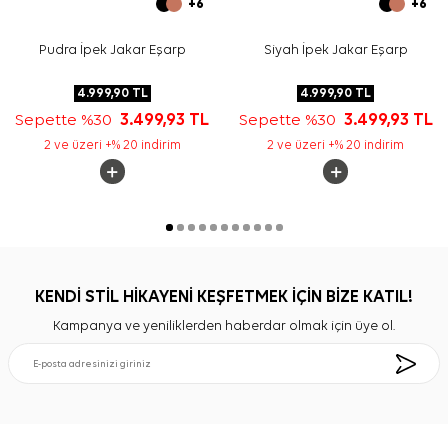
+6
+6
Pudra İpek Jakar Eşarp
Siyah İpek Jakar Eşarp
4.999,90
TL
4.999,90
TL
Sepette %30
3.499,93
TL
Sepette %30
3.499,93
TL
2 ve üzeri +% 20 indirim
2 ve üzeri +% 20 indirim
KENDİ STİL HİKAYENİ KEŞFETMEK İÇİN BİZE KATIL!
Kampanya ve yeniliklerden haberdar olmak için üye ol.