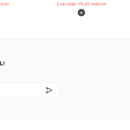
dirim
2 ve üzeri +% 20 indirim
L!