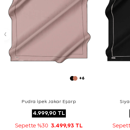
+6
Pudra İpek Jakar Eşarp
Siya
4.999,90
TL
Sepette %30
3.499,93
TL
Sepet