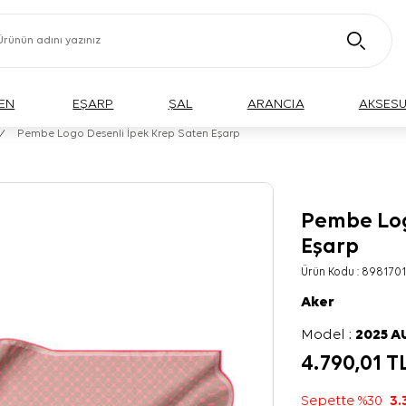
EN
EŞARP
ŞAL
ARANCIA
AKSES
/
Pembe Logo Desenli İpek Krep Saten Eşarp
Pembe Log
Eşarp
Ürün Kodu :
898170
Aker
Model :
2025 
4.790,01
T
Sepette %30
3.