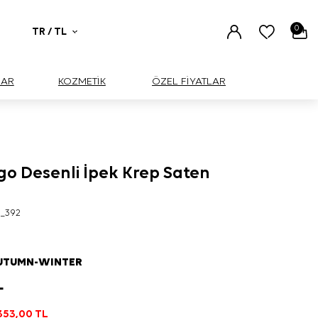
0
TR / TL
UAR
KOZMETİK
ÖZEL FİYATLAR
o Desenli İpek Krep Saten
1_392
AUTUMN-WINTER
L
353,00
TL