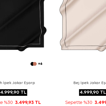
+6
h İpek Jakar Eşarp
Bej İpek Jakar E
4.999,90
TL
4.999,90
TL
te %30
3.499,93
TL
Sepette %30
3.49