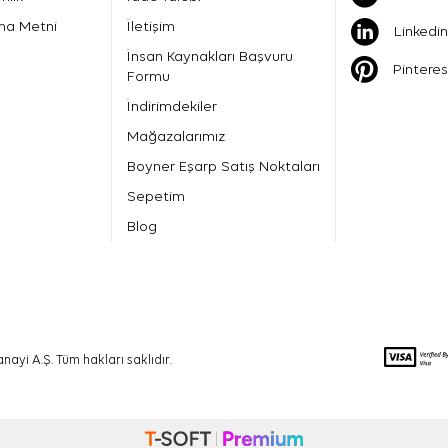
ma Metni
İletişim
Linkedin
İnsan Kaynakları Başvuru
Pinteres
Formu
İndirimdekiler
Mağazalarımız
Boyner Eşarp Satış Noktaları
Sepetim
Blog
nayi A.Ş. Tüm hakları saklıdır.