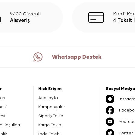
%100 Güvenli
Kredi Kar
Alışveriş
4 Taksit 
Whatsapp Destek
er
Hızlı Erişim
Sosyal Medya
arı
Anasayfa
İnstagr
mesi
Kampanyalar
Facebo
esi
Sipariş Takip
Youtub
e Koşulları
Kargo Takip
Twitter
nlik
İade Talebi