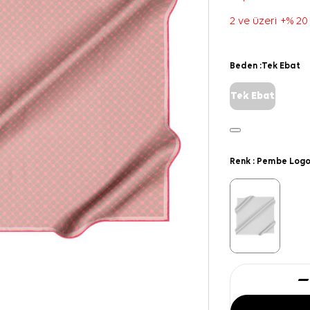
2 ve üzeri +% 20
Beden :
Tek Ebat
Tek Ebat
Renk :
Pembe Logo