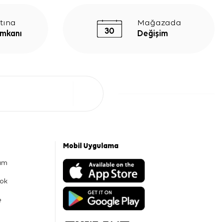
tına
Mağazada
İmkanı
Değişim
Mobil Uygulama
am
ok
e