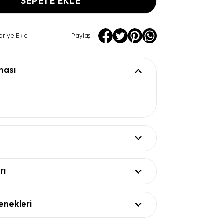
SEPETE EKLE
oriye Ekle
Paylaş
ması
rı
nekleri