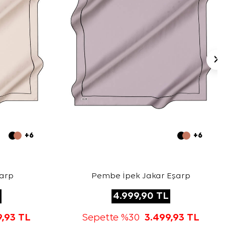
+6
+6
şarp
Pembe İpek Jakar Eşarp
4.999,90
TL
9,93
TL
Sepette %30
3.499,93
TL