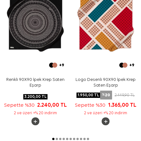
+9
+9
Renkli 90X90 İpek Krep Saten
Logo Desenli 90X90 İpek Krep
Eşarp
Saten Eşarp
20
1.950,00
TL
2.449,90
TL
%
3.200,00
TL
Sepette %30
2.240,00
TL
Sepette %30
1.365,00
TL
2 ve üzeri +% 20 indirim
2 ve üzeri +% 20 indirim