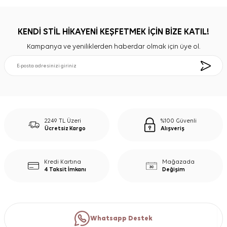
KENDİ STİL HİKAYENİ KEŞFETMEK İÇİN BİZE KATIL!
Kampanya ve yeniliklerden haberdar olmak için üye ol.
2249 TL Üzeri
%100 Güvenli
Ücretsiz Kargo
Alışveriş
Kredi Kartına
Mağazada
4 Taksit İmkanı
Değişim
Whatsapp Destek