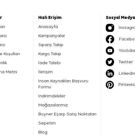
er
Hızlı Erişim
Sosyal Medya
arı
Anasayfa
İnstagr
mesi
Kampanyalar
Facebo
esi
Sipariş Takip
Youtub
e Koşulları
Kargo Takip
Twitter
nlik
İade Talebi
ma Metni
İletişim
Linkedin
İnsan Kaynakları Başvuru
Pinteres
Formu
İndirimdekiler
Mağazalarımız
Boyner Eşarp Satış Noktaları
Sepetim
Blog