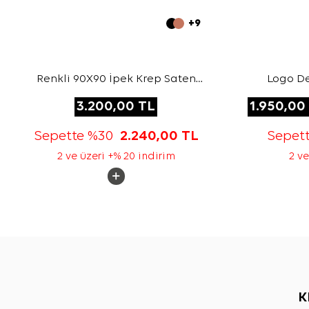
+9
Renkli 90X90 İpek Krep Saten
Logo De
Eşarp
3.200,00
TL
1.950,00
Sepette %30
2.240,00
TL
Sepet
2 ve üzeri +% 20 indirim
2 ve
K