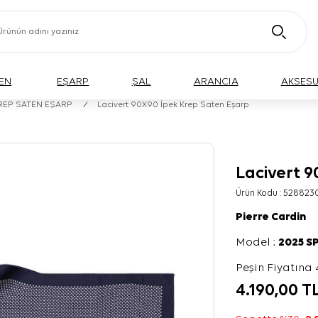
EN
EŞARP
ŞAL
ARANCIA
AKSES
KREP SATEN EŞARP
/
Lacivert 90X90 İpek Krep Saten Eşarp
Lacivert 
Ürün Kodu :
528823
Pierre Cardin
Model :
2025 S
Peşin Fiyatına 
4.190,00
T