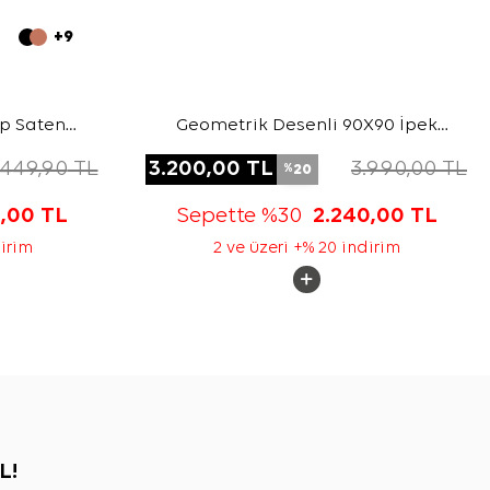
+9
ep Saten
Geometrik Desenli 90X90 İpek
Krep Saten Eşarp
.449,90
TL
3.200,00
TL
3.990,00
TL
20
%
5,00
TL
Sepette %30
2.240,00
TL
dirim
2 ve üzeri +% 20 indirim
L!