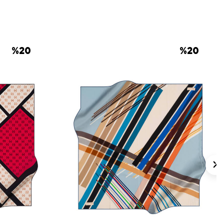
%
20
%
20