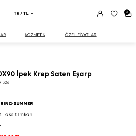
0
TR / TL
UAR
KOZMETİK
ÖZEL FİYATLAR
90X90 İpek Krep Saten Eşarp
0_326
PRING-SUMMER
4 Taksit İmkanı
L