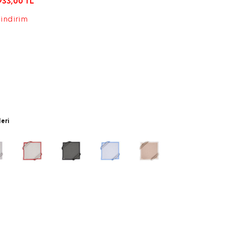
933,00
TL
 indirim
leri