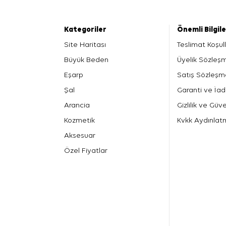
Kategoriler
Önemli Bilgil
Site Haritası
Teslimat Koşull
Büyük Beden
Üyelik Sözleş
Eşarp
Satış Sözleşm
Şal
Garanti ve İad
Arancia
Gizlilik ve Güve
Kozmetik
Kvkk Aydınlat
Aksesuar
Özel Fiyatlar