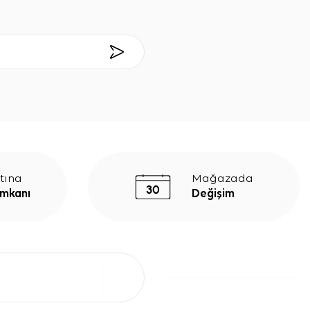
tına
Mağazada
İmkanı
Değişim