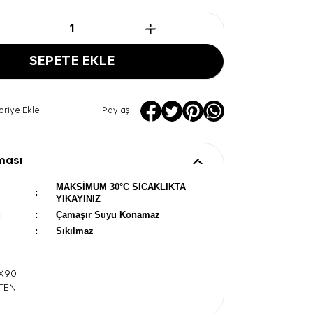
SEPETE EKLE
oriye Ekle
Paylaş
ması
MAKSİMUM 30°C SICAKLIKTA
:
YIKAYINIZ
u
:
Çamaşır Suyu Konamaz
:
Sıkılmaz
0X90
ATEN