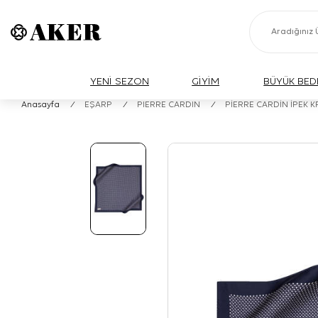
YENİ SEZON
GİYİM
BÜYÜK BED
Anasayfa
/
EŞARP
/
PIERRE CARDIN
/
PİERRE CARDİN İPEK 