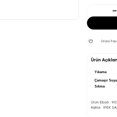
Ürünü Fav
Ürün Açıkla
Yıkama
Çamaşır Suy
Sıkma
Ürün Ebatı : 9
Kalite : İPEK S