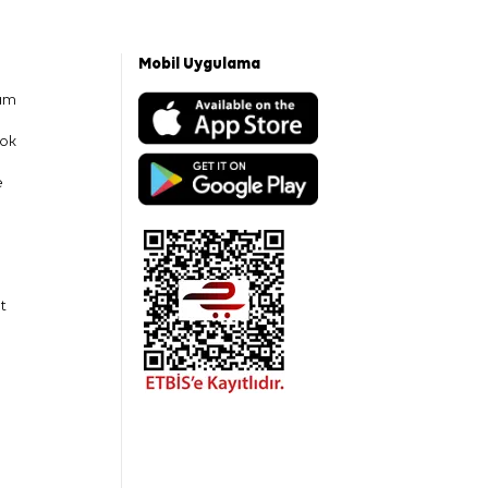
Mobil Uygulama
am
ok
e
t