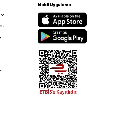
Mobil Uygulama
am
ok
e
t