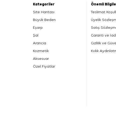
Kategoriler
Önemli Bilgil
Site Haritası
Teslimat Koşull
Büyük Beden
Üyelik Sözleş
Eşarp
Satış Sözleşm
Şal
Garanti ve İad
Arancia
Gizlilik ve Güve
Kozmetik
Kvkk Aydınlat
Aksesuar
Özel Fiyatlar