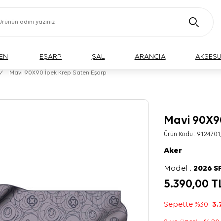
EN
EŞARP
ŞAL
ARANCIA
AKSES
/
Mavi 90X90 İpek Krep Saten Eşarp
Mavi 90X9
Ürün Kodu :
9124701
Aker
Model :
2026 S
5.390,00
T
Sepette %30
3.