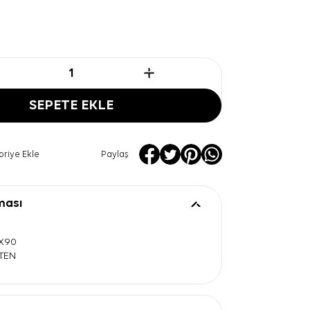
SEPETE EKLE
oriye Ekle
Paylaş
ması
0X90
ATEN