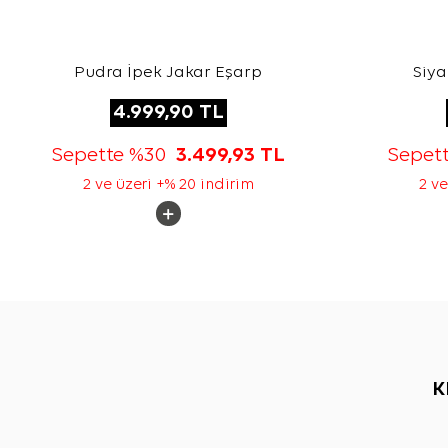
Pudra İpek Jakar Eşarp
Siya
4.999,90
TL
Sepette %30
3.499,93
TL
Sepet
2 ve üzeri +% 20 indirim
2 ve
K