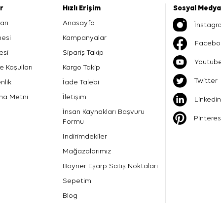
er
Hızlı Erişim
Sosyal Medya
arı
Anasayfa
İnstagr
mesi
Kampanyalar
Facebo
esi
Sipariş Takip
Youtub
e Koşulları
Kargo Takip
Twitter
nlik
İade Talebi
ma Metni
İletişim
Linkedin
İnsan Kaynakları Başvuru
Pinteres
Formu
İndirimdekiler
Mağazalarımız
Boyner Eşarp Satış Noktaları
Sepetim
Blog