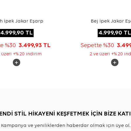
h İpek Jakar Eşarp
Bej İpek Jakar E
4.999,90
TL
4.999,90
TL
te %30
3.499,93
TL
Sepette %30
3.49
 üzeri +% 20 indirim
2 ve üzeri +% 20 in
ENDİ STİL HİKAYENİ KEŞFETMEK İÇİN BİZE KATI
Kampanya ve yeniliklerden haberdar olmak için üye ol.