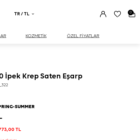
0
TR / TL
UAR
KOZMETİK
ÖZEL FİYATLAR
0 İpek Krep Saten Eşarp
_322
PRING-SUMMER
L
773,00
TL