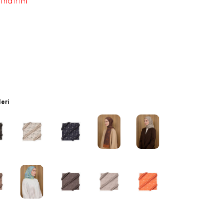
 indirim
leri