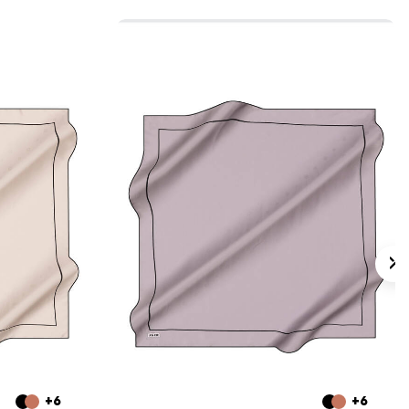
+6
+6