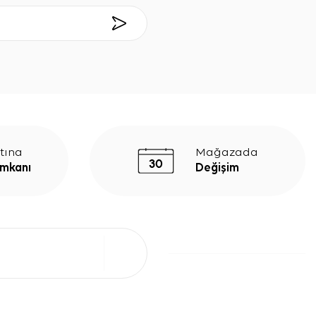
tına
Mağazada
İmkanı
Değişim