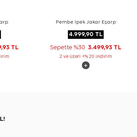
şarp
Pembe İpek Jakar Eşarp
4.999,90
TL
9,93
TL
Sepette %30
3.499,93
TL
dirim
2 ve üzeri +% 20 indirim
L!