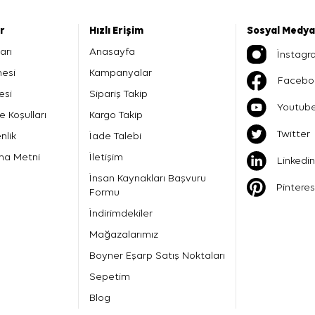
er
Hızlı Erişim
Sosyal Medya
arı
Anasayfa
İnstagr
mesi
Kampanyalar
Facebo
esi
Sipariş Takip
Youtub
e Koşulları
Kargo Takip
Twitter
nlik
İade Talebi
ma Metni
İletişim
Linkedin
İnsan Kaynakları Başvuru
Pinteres
Formu
İndirimdekiler
Mağazalarımız
Boyner Eşarp Satış Noktaları
Sepetim
Blog