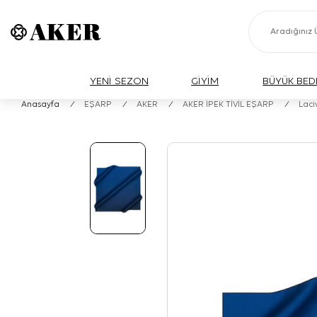
YENİ SEZON
GİYİM
BÜYÜK BED
Anasayfa
/
EŞARP
/
AKER
/
AKER İPEK TİVİL EŞARP
/
Laci