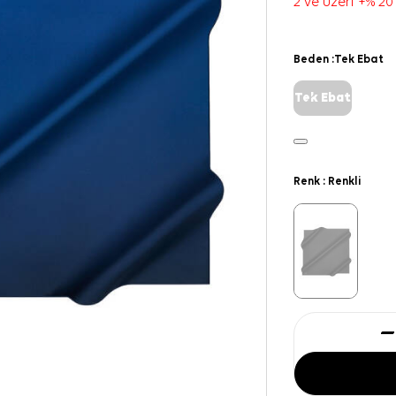
2 ve üzeri +% 20
Beden :
Tek Ebat
Tek Ebat
Renk :
Renkli