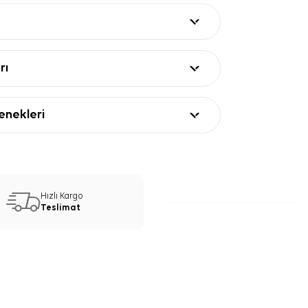
 omuz, boyun veya baş örtüsü
pratik şekillendirme sağlar.
ları
eğer
rı
0 ipek
90 cm
 tivil
nekleri
ivert
e
pek Eşarp Kullanım ve Kombin
Hızlı Kargo
Kare Düz Eşarp, beyaz gömlek, açık tonlu
Teslimat
elbiselerle dengeli görünür. Düz tasarımı
nli üstlerle de rahatça kombinlenir. Ofis
r duruş, davet kombinlerinde ise ölçülü bir
ki sağlar.
 için ürün etiketindeki talimatları izleyiniz.
 eşarplarda nazik bakım gerektiğinde
Aker