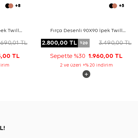
+8
+5
ek Twill
Fırça Desenli 90X90 İpek Twill
Eşarp
.690,01
TL
2.800,00
TL
3.490,00
TL
20
%
5,00
TL
Sepette %30
1.960,00
TL
dirim
2 ve üzeri +% 20 indirim
L!