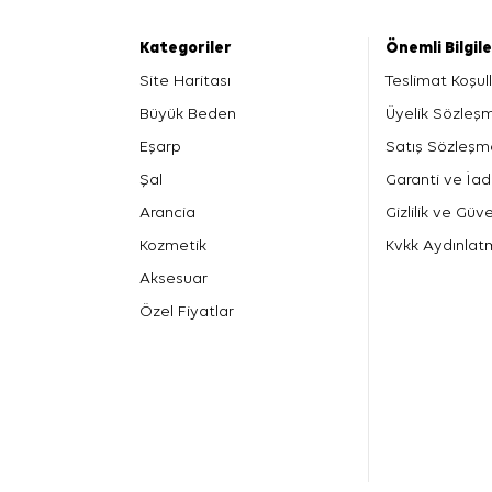
Kategoriler
Önemli Bilgil
Site Haritası
Teslimat Koşull
Büyük Beden
Üyelik Sözleş
Eşarp
Satış Sözleşm
Şal
Garanti ve İad
Arancia
Gizlilik ve Güve
Kozmetik
Kvkk Aydınlat
Aksesuar
Özel Fiyatlar