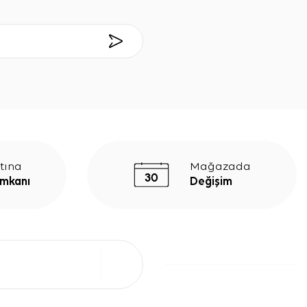
tına
Mağazada
İmkanı
Değişim