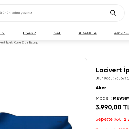
EN
EŞARP
ŞAL
ARANCIA
AKSES
vert İpek Kare Düz Eşarp
Lacivert İ
Ürün Kodu :
7656713
Aker
Model :
MEVSIM
3.990,00
T
Sepette %30
2.