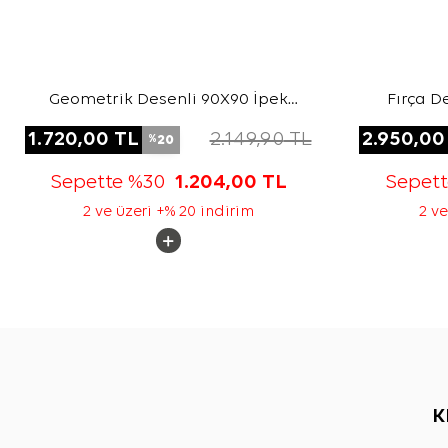
Geometrik Desenli 90X90 İpek
Fırça D
Twill Eşarp
1.720,00
TL
2.149,90
TL
2.950,00
20
%
Sepette %30
1.204,00
TL
Sepet
2 ve üzeri +% 20 indirim
2 ve
K