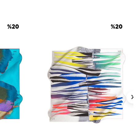
mpuanı
kullanmayı tercih edebilirsiniz.
lan Sorular
ek Kare Düz Eşarp hangi malzemeden
%
20
%
20
 eşarp ölçüsü nedir?
eşarp hangi kombinlerle kullanılır?
p desenli mi?