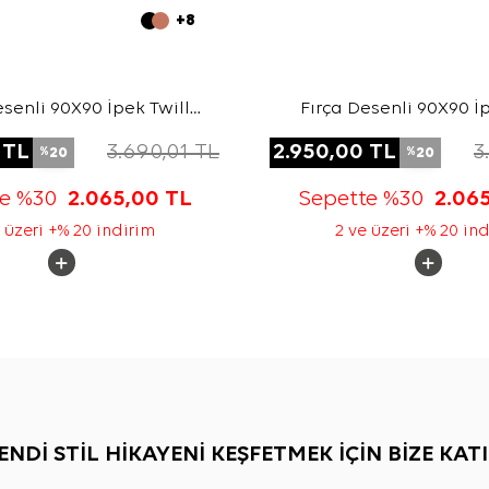
+8
esenli 90X90 İpek Twill
Fırça Desenli 90X90 İp
Eşarp
Eşarp
TL
3.690,01
TL
2.950,00
TL
3
20
20
%
%
te %30
2.065,00
TL
Sepette %30
2.06
 üzeri +% 20 indirim
2 ve üzeri +% 20 in
ENDİ STİL HİKAYENİ KEŞFETMEK İÇİN BİZE KATI