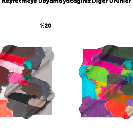
Keşfetmeye Doyamayacağınız Diğer Ürünler
İpek Eşarp Şa
Sıkça Soru
Lacivert İp
%
20
üretilmiştir?
Bu ipek tivil
Düz lacivert 
Bu Aker eşar