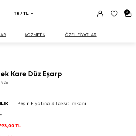
0
TR / TL
UAR
KOZMETİK
ÖZEL FİYATLAR
pek Kare Düz Eşarp
_926
LIK
Peşin Fiyatına 4 Taksit İmkanı
L
793,00
TL