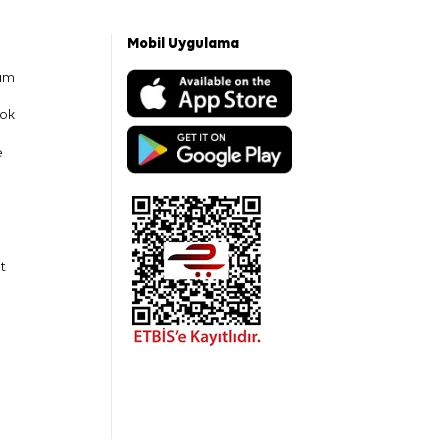
Mobil Uygulama
am
ok
e
t