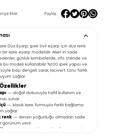
oriye Ekle
Paylaş
ması
are Düz Eşarp, ipek tivil eşarp için düz renk
bir kare eşarp modelidir. Aker’in sade
 edenler, günlük kombinlerde, ofis stilinde ve
 bu modeli kullanabilir. %100 ipek yapısı ve
yle başı dengeli sarar, lacivert tonu farklı
 uyum sağlar.
Özellikler
apı
— doğal dokusuyla hafif kullanım ve
as sunar.
lçü
— klasik kare formuyla farklı bağlama
um sağlar.
t renk
— desen yoğunluğu olmadan sade
r görünüm verir.
lite
— tok duruşuyla eşarbın formunu gün
ler.