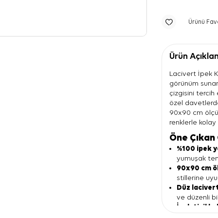
Ürünü Fav
Ürün Açıkla
Lacivert İpek K
görünüm sunan 
çizgisini tercih
özel davetlerde
90x90 cm ölçüsü
renklerle kolay
Öne Çıkan 
%100 ipek y
yumuşak tem
90x90 cm ö
stillerine uy
Düz laciver
ve düzenli bi
İpek tivil ka
içinde destek