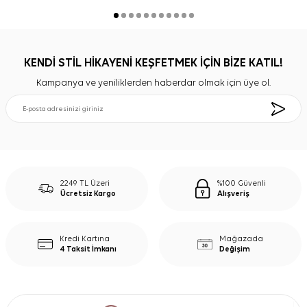
KENDİ STİL HİKAYENİ KEŞFETMEK İÇİN BİZE KATIL!
Kampanya ve yeniliklerden haberdar olmak için üye ol.
2249 TL Üzeri
%100 Güvenli
Ücretsiz Kargo
Alışveriş
Kredi Kartına
Mağazada
4 Taksit İmkanı
Değişim