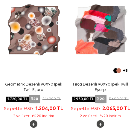
tercih edebilirsiniz.
Sıkça Sorulan Sorular
Mavi İpek Tivil Kare Geometrik Desenli Eşarp hangi
ölçüdedir?
Bu ipek tivil eşarp hangi renklerden oluşur?
Aker eşarp günlük kombinlerde kullanılabilir mi?
Geometrik desenli eşarp kimler için uygundur?
+8
Geometrik Desenli 90X90 İpek
Fırça Desenli 90X90 İpek Twill
Twill Eşarp
Eşarp
20
20
1.720,00
TL
2.149,90
TL
2.950,00
TL
3.690,01
TL
%
%
Sepette %30
1.204,00
TL
Sepette %30
2.065,00
TL
2 ve üzeri +% 20 indirim
2 ve üzeri +% 20 indirim