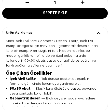
SEPETE EKLE
Ürün Açıklaması
Mavi İpek Tivil Kare Geometrik Desenli Eşarp, ipek tivil
eşarp kategorisi için mavi tonlu geometrik desen sunan
kare bir eşarp. Aker çizgisini tercih eden kadınlar, bu
modeli günlük kombinlerde ve özel buluşmalarda
kullanabilir. 90x90 ebatı, başta dengeli duruş sağlar ve
farklı bağlama stillerine uyum verir.
Öne Çıkan Özellikler
İpek tivil kalite
— Tok duruşu destekler, eşarbın
formunu gün içinde korumaya yardımcı olur.
90x90 ebat
— Klasik kare ölçüsüyle başta, boyunda
veya çantada kullanılabilir.
Geometrik desen
— Blok geçişler, sade kıyafetlere
hareketli ve dengeli bir görünüm katar.
Mavi renk paleti
— Lacivert, açık mavi, gri ve mint