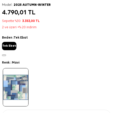
Model :
2025 AUTUMN-WINTER
4.790,01
TL
Sepette %30
3.353,00
TL
2 ve üzeri +% 20 indirim
Beden :
Tek Ebat
Tek Ebat
Renk :
Mavi