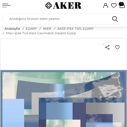
0
Anasayfa
/
EŞARP
/
AKER
/
AKER İPEK TİVİL EŞARP
/
Mavi İpek Tivil Kare Geometrik Desenli Eşarp