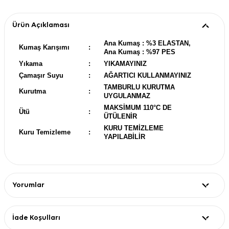
Ürün Açıklaması
Ana Kumaş : %3 ELASTAN,
Kumaş Karışımı
:
Ana Kumaş : %97 PES
Yıkama
:
YIKAMAYINIZ
Çamaşır Suyu
:
AĞARTICI KULLANMAYINIZ
TAMBURLU KURUTMA
Kurutma
:
UYGULANMAZ
MAKSİMUM 110°C DE
Ütü
:
ÜTÜLENİR
KURU TEMİZLEME
Kuru Temizleme
:
YAPILABİLİR
Yorumlar
İade Koşulları