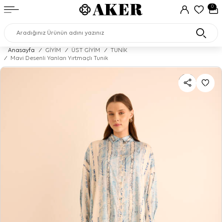
0
Anasayfa
/
GİYİM
/
ÜST GİYİM
/
TUNİK
/
Mavi Desenli Yanları Yırtmaçlı Tunik