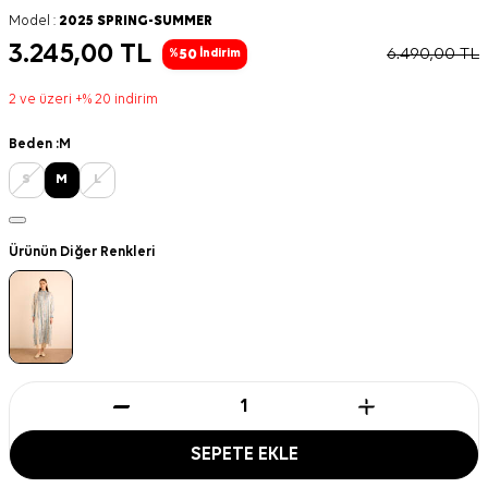
Model :
2025 SPRING-SUMMER
3.245,00
TL
6.490,00
TL
50
%
İndirim
2 ve üzeri +% 20 indirim
Beden :
M
S
M
L
Ürünün Diğer Renkleri
SEPETE EKLE