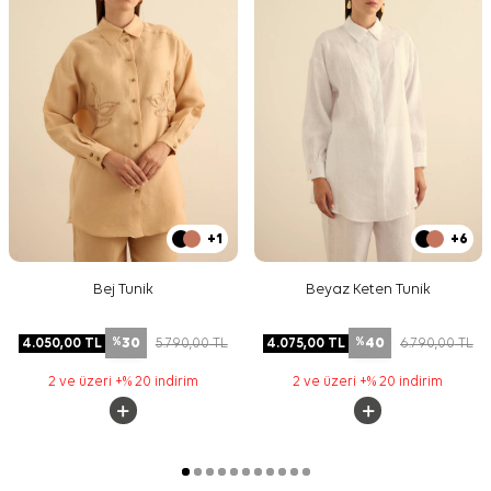
+1
+6
Bej Tunik
Beyaz Keten Tunik
30
40
4.050,00
TL
5.790,00
TL
4.075,00
TL
6.790,00
TL
%
%
2 ve üzeri +% 20 indirim
2 ve üzeri +% 20 indirim