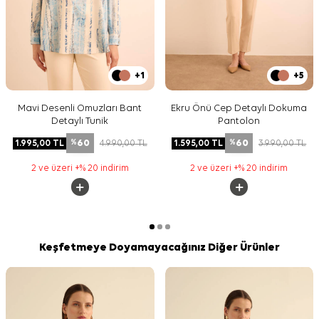
+1
+5
Mavi Desenli Omuzları Bant
Ekru Önü Cep Detaylı Dokuma
Detaylı Tunik
Pantolon
60
60
1.995,00
TL
4.990,00
TL
1.595,00
TL
3.990,00
TL
%
%
2 ve üzeri +% 20 indirim
2 ve üzeri +% 20 indirim
Keşfetmeye Doyamayacağınız Diğer Ürünler