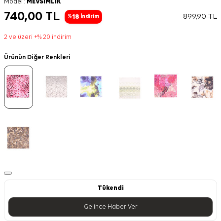
Model :
MEVSIMLIK
740,00
TL
899,90
TL
18
%
İndirim
2 ve üzeri +% 20 indirim
Ürünün Diğer Renkleri
Tükendi
Gelince Haber Ver