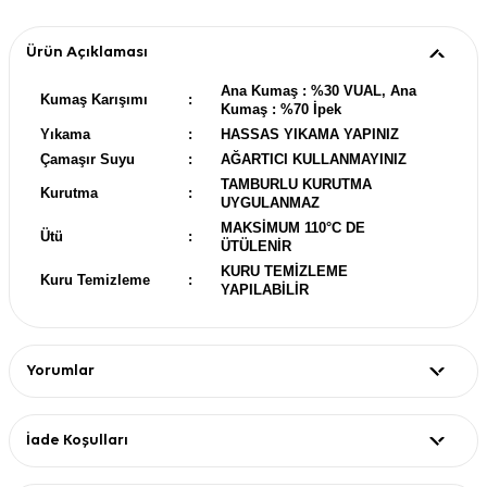
Ürün Açıklaması
Ana Kumaş : %30 VUAL, Ana
Kumaş Karışımı
:
Kumaş : %70 İpek
Yıkama
:
HASSAS YIKAMA YAPINIZ
Çamaşır Suyu
:
AĞARTICI KULLANMAYINIZ
TAMBURLU KURUTMA
Kurutma
:
UYGULANMAZ
MAKSİMUM 110°C DE
Ütü
:
ÜTÜLENİR
KURU TEMİZLEME
Kuru Temizleme
:
YAPILABİLİR
Yorumlar
İade Koşulları