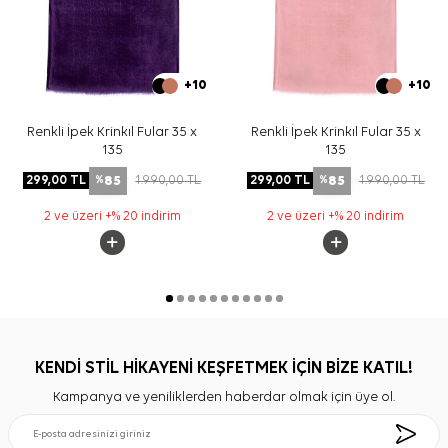
+10
+10
Renkli İpek Krinkıl Fular 35 x
Renkli İpek Krinkıl Fular 35 x
135
135
85
85
299,00
TL
1.990,00
TL
299,00
TL
1.990,00
TL
%
%
2 ve üzeri +% 20 indirim
2 ve üzeri +% 20 indirim
KENDİ STİL HİKAYENİ KEŞFETMEK İÇİN BİZE KATIL!
Kampanya ve yeniliklerden haberdar olmak için üye ol.