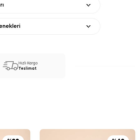
rı
nekleri
Hızlı Kargo
Teslimat