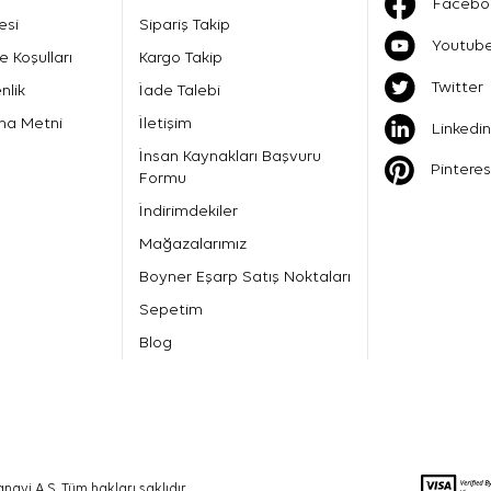
Facebo
esi
Sipariş Takip
Youtub
e Koşulları
Kargo Takip
Twitter
nlik
İade Talebi
ma Metni
İletişim
Linkedin
İnsan Kaynakları Başvuru
Pinteres
Formu
İndirimdekiler
Mağazalarımız
Boyner Eşarp Satış Noktaları
Sepetim
Blog
nayi A.Ş. Tüm hakları saklıdır.