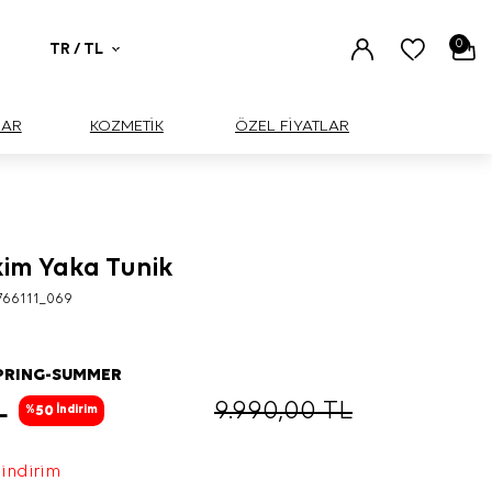
0
TR / TL
UAR
KOZMETİK
ÖZEL FİYATLAR
kim Yaka Tunik
766111_069
PRING-SUMMER
L
9.990,00
TL
50
%
İndirim
 indirim