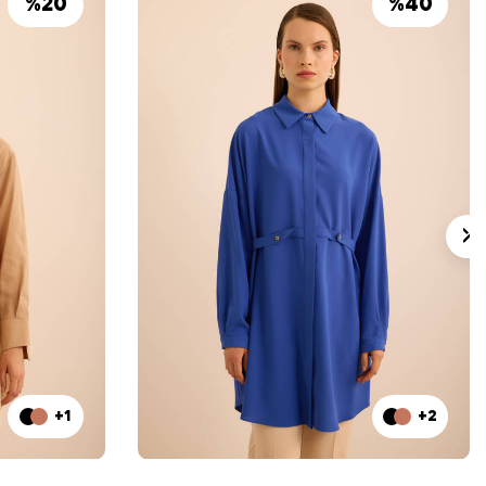
%
20
%
40
+1
+2