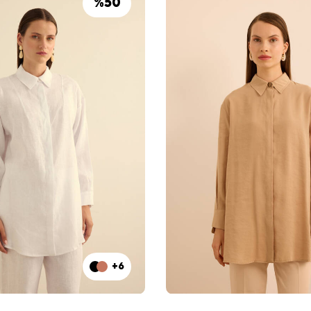
%
50
+6