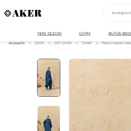
YENİ SEZON
GİYİM
BÜYÜK BED
Anasayfa
/
GİYİM
/
ÜST GİYİM
/
TUNİK
/
Petrol Hakim Yak