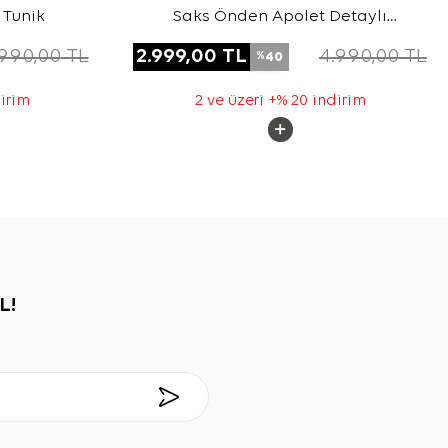
 Tunik
Saks Önden Apolet Detaylı
Dokuma Tunik
.990,00
TL
2.999,00
TL
4.990,00
TL
40
%
dirim
2 ve üzeri +% 20 indirim
L!