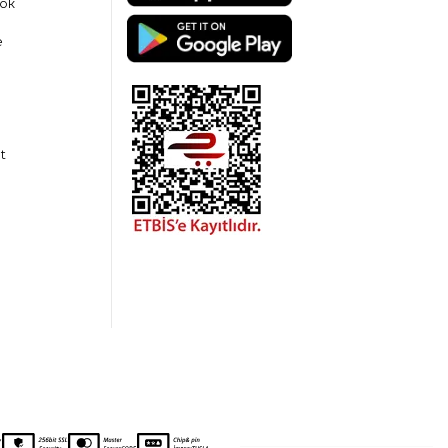
ok
e
t