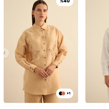
%
40
+1