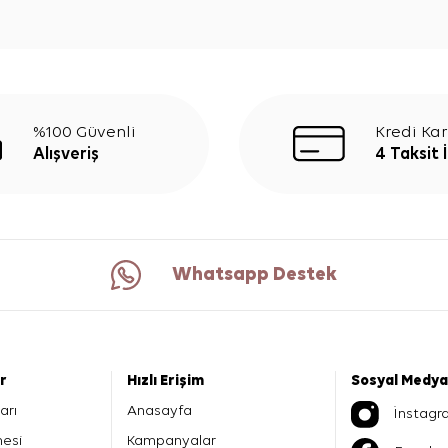
%100 Güvenli
Kredi Kar
Alışveriş
4 Taksit 
Whatsapp Destek
er
Hızlı Erişim
Sosyal Medya
arı
Anasayfa
İnstagr
mesi
Kampanyalar