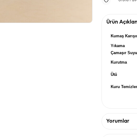
Ürünü Fav
Ürün Açıkla
Kumaş Karışı
Yıkama
Çamaşır Suy
Kurutma
Ütü
Kuru Temizl
Yorumlar