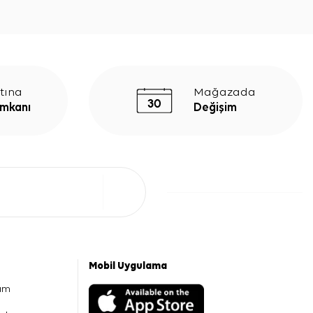
tına
Mağazada
İmkanı
Değişim
Mobil Uygulama
am