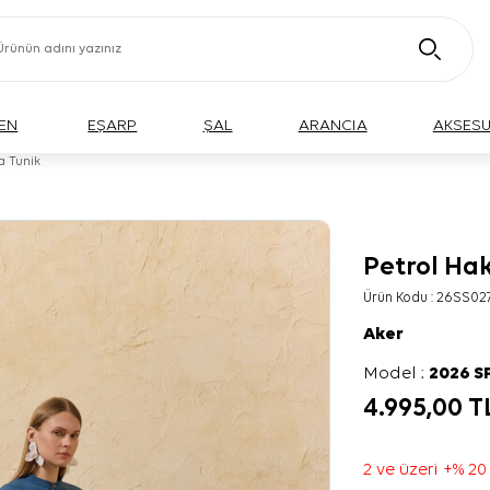
EN
EŞARP
ŞAL
ARANCIA
AKSES
a Tunik
Petrol Ha
Ürün Kodu :
26SS02
Aker
Model :
2026 S
4.995,00
T
2 ve üzeri +% 20