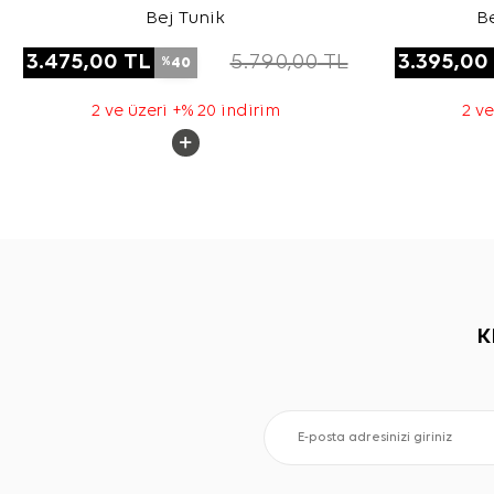
Bej Tunik
B
3.475,00
TL
5.790,00
TL
3.395,00
40
%
2 ve üzeri +% 20 indirim
2 ve
K