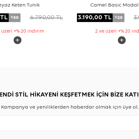
eyaz Keten Tunik
Camel Basic Modal
TL
6.790,00
TL
3.190,00
TL
3
50
20
%
%
 üzeri +% 20 indirim
2 ve üzeri +% 20 in
ENDİ STİL HİKAYENİ KEŞFETMEK İÇİN BİZE KATI
Kampanya ve yeniliklerden haberdar olmak için üye ol.