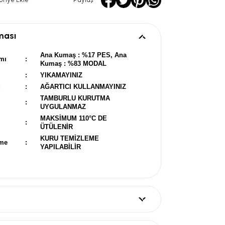
oriye Ekle
Paylaş
ması
Ana Kumaş : %17 PES, Ana
mı
:
Kumaş : %83 MODAL
:
YIKAMAYINIZ
u
:
AĞARTICI KULLANMAYINIZ
TAMBURLU KURUTMA
:
UYGULANMAZ
MAKSİMUM 110°C DE
:
ÜTÜLENİR
KURU TEMİZLEME
eme
:
YAPILABİLİR