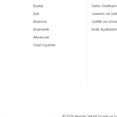
Eşarp
Satış Sözleşm
Şal
Garanti ve İad
Arancia
Gizlilik ve Güve
Kozmetik
Kvkk Aydınlat
Aksesuar
Özel Fiyatlar
© 2025 Akerler Tekstil Ticaret ve Sa