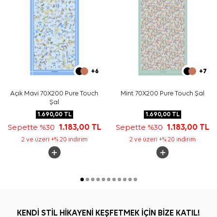
+6
+7
Açık Mavi 70X200 Pure Touch
Mint 70X200 Pure Touch Şal
Şal
1.690,00
TL
1.690,00
TL
Sepette %30
1.183,00
TL
Sepette %30
1.183,00
TL
2 ve üzeri +% 20 indirim
2 ve üzeri +% 20 indirim
KENDİ STİL HİKAYENİ KEŞFETMEK İÇİN BİZE KATIL!