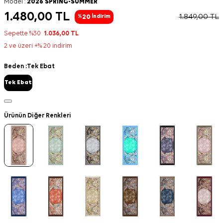
Model :
2026 SPRING-SUMMER
1.480,00
TL
1.849,00
TL
20
%
İndirim
Sepette %30
1.036,00
TL
2 ve üzeri +% 20 indirim
Beden :
Tek Ebat
Tek Ebat
Ürünün Diğer Renkleri