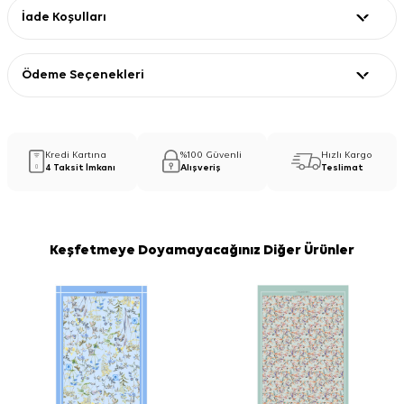
İade Koşulları
Ödeme Seçenekleri
Kredi Kartına
%100 Güvenli
Hızlı Kargo
4 Taksit İmkanı
Alışveriş
Teslimat
Keşfetmeye Doyamayacağınız Diğer Ürünler