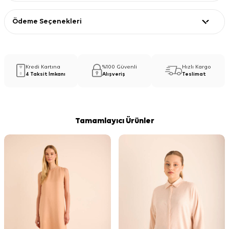
Ödeme Seçenekleri
Kredi Kartına
%100 Güvenli
Hızlı Kargo
4 Taksit İmkanı
Alışveriş
Teslimat
Tamamlayıcı Ürünler