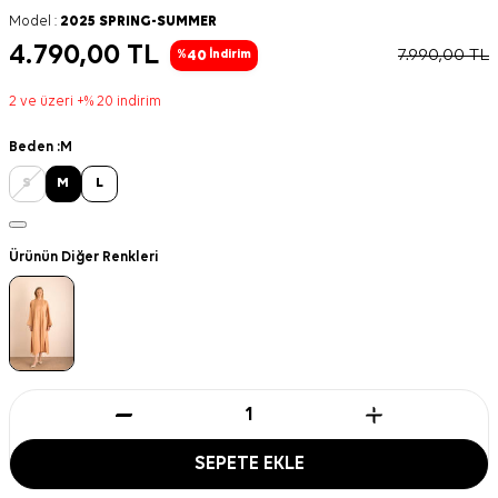
Model :
2025 SPRING-SUMMER
4.790,00
TL
7.990,00
TL
40
%
İndirim
2 ve üzeri +% 20 indirim
Beden :
M
S
M
L
Ürünün Diğer Renkleri
SEPETE EKLE