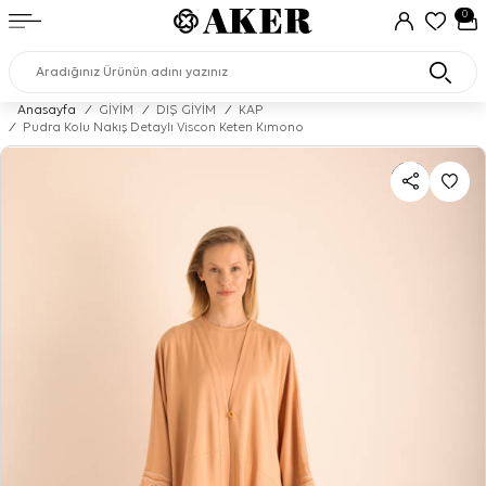
0
Anasayfa
/
GİYİM
/
DIŞ GİYİM
/
KAP
/
Pudra Kolu Nakış Detaylı Viscon Keten Kımono