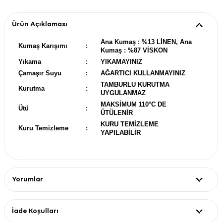
Ürün Açıklaması
Ana Kumaş : %13 LİNEN, Ana
Kumaş Karışımı
:
Kumaş : %87 VİSKON
Yıkama
:
YIKAMAYINIZ
Çamaşır Suyu
:
AĞARTICI KULLANMAYINIZ
TAMBURLU KURUTMA
Kurutma
:
UYGULANMAZ
MAKSİMUM 110°C DE
Ütü
:
ÜTÜLENİR
KURU TEMİZLEME
Kuru Temizleme
:
YAPILABİLİR
Yorumlar
İade Koşulları