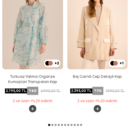
+2
+1
Turkuaz Yakma Organze
Bej Garnili Cep Detaylı Kap
Kumaştan Transparan Kap
60
70
2.795,00
TL
6.990,00
TL
2.395,00
TL
7.990,00
TL
%
%
2 ve üzeri +% 20 indirim
2 ve üzeri +% 20 indirim