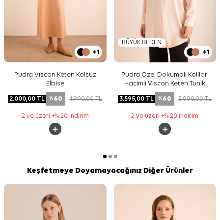
BÜYÜK BEDEN
+1
+1
Pudra Vıscon Keten Kolsuz
Pudra Özel Dokumalı Kollları
Elbise
Hacimli Viscon Keten Tunik
60
60
2.000,00
TL
4.990,00
TL
3.595,00
TL
8.990,00
TL
%
%
2 ve üzeri +% 20 indirim
2 ve üzeri +% 20 indirim
Keşfetmeye Doyamayacağınız Diğer Ürünler