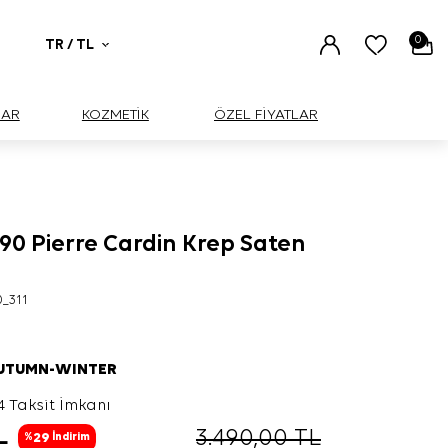
0
TR / TL
UAR
KOZMETİK
ÖZEL FİYATLAR
90 Pierre Cardin Krep Saten
0_311
AUTUMN-WINTER
4 Taksit İmkanı
L
3.490,00
TL
29
%
İndirim