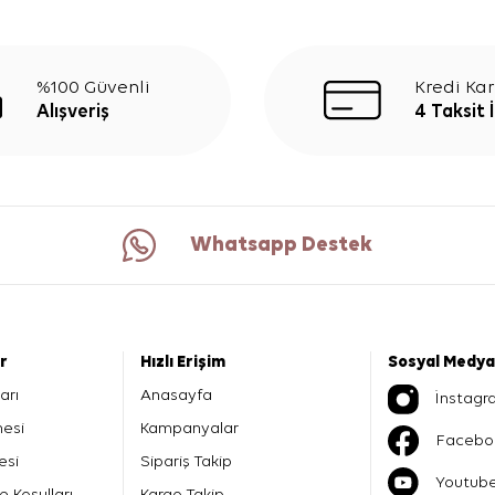
%100 Güvenli
Kredi Kar
Alışveriş
4 Taksit 
Whatsapp Destek
er
Hızlı Erişim
Sosyal Medya
arı
Anasayfa
İnstagr
mesi
Kampanyalar
Facebo
esi
Sipariş Takip
Youtub
e Koşulları
Kargo Takip