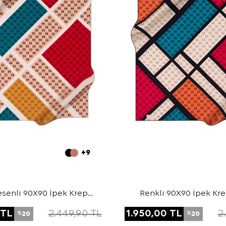
+9
senli 90X90 İpek Krep
Renkli 90X90 İpek Kr
Saten Eşarp
Eşarp
TL
2.449,90
TL
1.950,00
TL
2
20
20
%
%