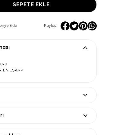
SEPETE EKLE
oriye Ekle
Paylaş
ması
0X90
SATEN EŞARP
rı