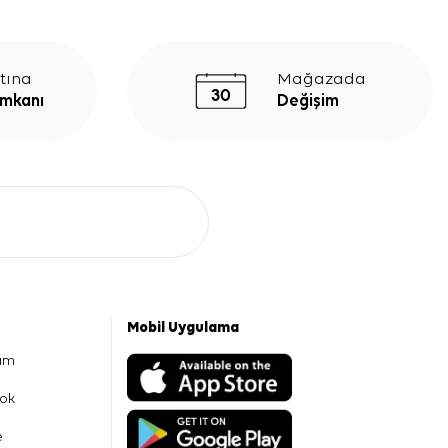
tına
Mağazada
İmkanı
Değişim
Mobil Uygulama
am
ok
e