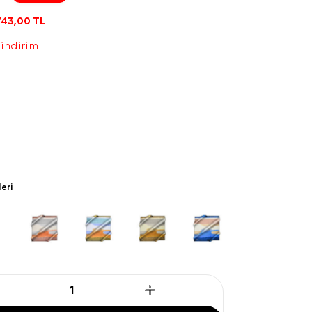
743,00
TL
 indirim
leri