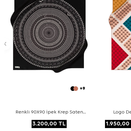
+9
Renkli 90X90 İpek Krep Saten
Logo De
Eşarp
3.200,00
TL
1.950,00