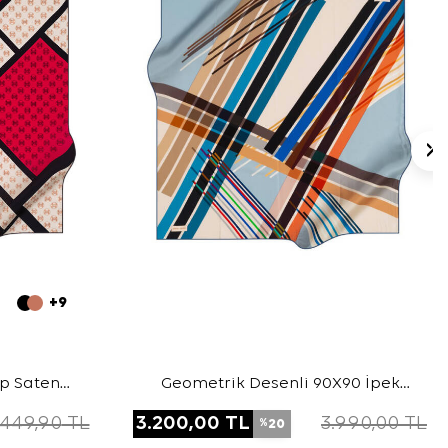
+9
ep Saten
Geometrik Desenli 90X90 İpek
Krep Saten Eşarp
.449,90
TL
3.200,00
TL
3.990,00
TL
20
%