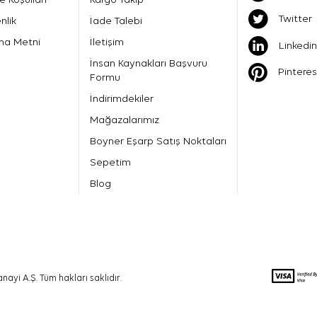
Twitter
nlik
İade Talebi
ma Metni
İletişim
Linkedin
İnsan Kaynakları Başvuru
Pinteres
Formu
İndirimdekiler
Mağazalarımız
Boyner Eşarp Satış Noktaları
Sepetim
Blog
nayi A.Ş. Tüm hakları saklıdır.