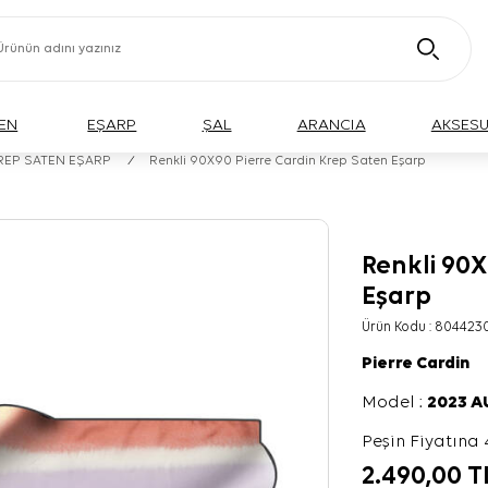
EN
EŞARP
ŞAL
ARANCIA
AKSES
KREP SATEN EŞARP
/
Renkli 90X90 Pierre Cardin Krep Saten Eşarp
Renkli 90X
Eşarp
Ürün Kodu :
804423
Pierre Cardin
Model :
2023 
Peşin Fiyatına 
2.490,00
T