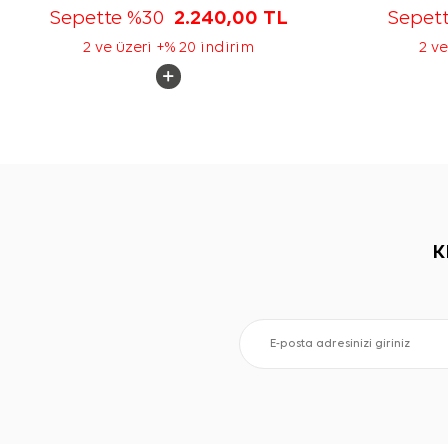
Sepette %30
2.240,00
TL
Sepet
2 ve üzeri +% 20 indirim
2 ve
K