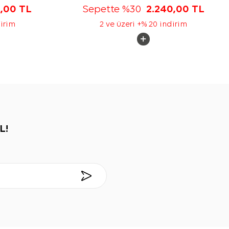
5,00
TL
Sepette %30
2.240,00
TL
dirim
2 ve üzeri +% 20 indirim
L!