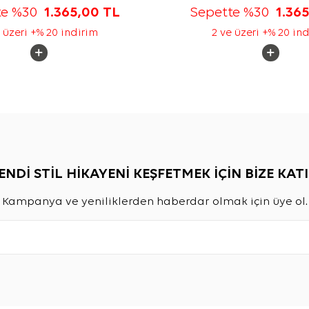
te %30
1.365,00
TL
Sepette %30
1.36
 üzeri +% 20 indirim
2 ve üzeri +% 20 in
ENDİ STİL HİKAYENİ KEŞFETMEK İÇİN BİZE KATI
Kampanya ve yeniliklerden haberdar olmak için üye ol.