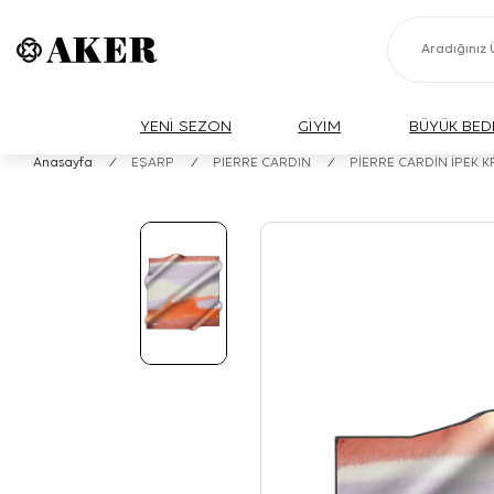
YENİ SEZON
GİYİM
BÜYÜK BED
Anasayfa
/
EŞARP
/
PIERRE CARDIN
/
PİERRE CARDİN İPEK 