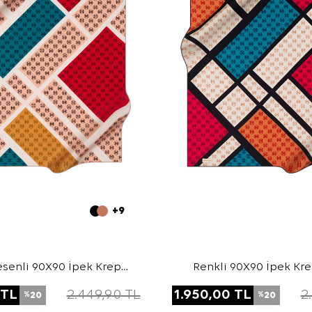
+9
senli 90X90 İpek Krep
Renkli 90X90 İpek Kr
Saten Eşarp
Eşarp
TL
2.449,90
TL
1.950,00
TL
2
20
20
%
%