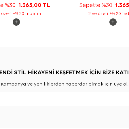
te %30
1.365,00
TL
Sepette %30
1.36
 üzeri +% 20 indirim
2 ve üzeri +% 20 in
ENDİ STİL HİKAYENİ KEŞFETMEK İÇİN BİZE KATI
Kampanya ve yeniliklerden haberdar olmak için üye ol.