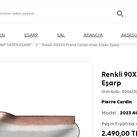
EN
EŞARP
ŞAL
ARANCIA
AKSES
KREP SATEN EŞARP
/
Renkli 90X90 Pierre Cardin Krep Saten Eşarp
Renkli 90X
Eşarp
Ürün Kodu :
804423
Pierre Cardin
Model :
2023 
Peşin Fiyatına 
2.490,00
T