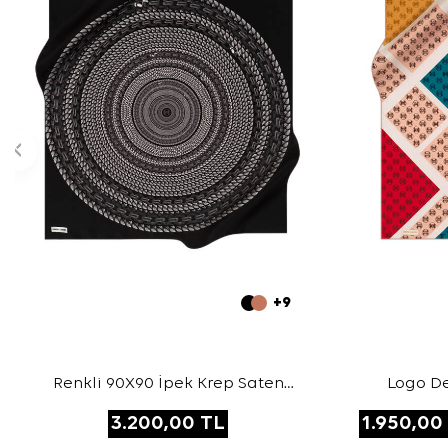
+9
Renkli 90X90 İpek Krep Saten
Logo De
Eşarp
3.200,00
TL
1.950,00