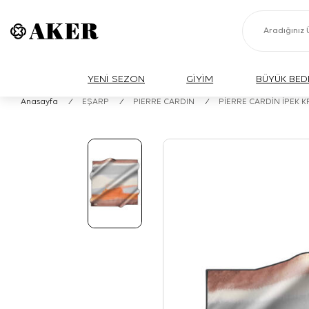
YENİ SEZON
GİYİM
BÜYÜK BED
Anasayfa
/
EŞARP
/
PIERRE CARDIN
/
PİERRE CARDİN İPEK 