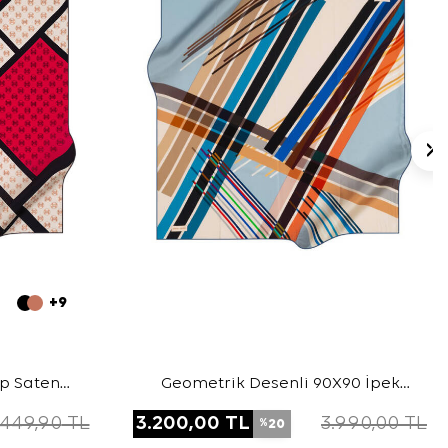
+9
ep Saten
Geometrik Desenli 90X90 İpek
Krep Saten Eşarp
.449,90
TL
3.200,00
TL
3.990,00
TL
20
%