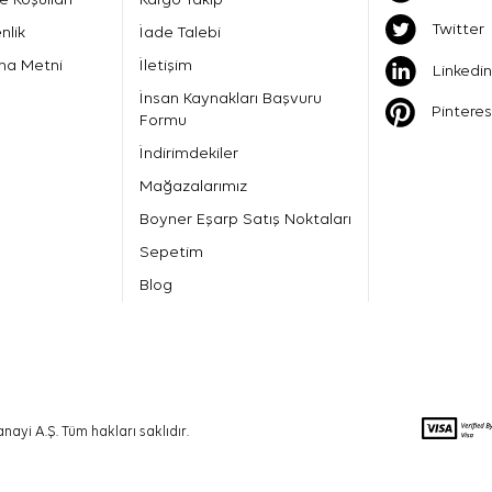
Twitter
nlik
İade Talebi
ma Metni
İletişim
Linkedin
İnsan Kaynakları Başvuru
Pinteres
Formu
İndirimdekiler
Mağazalarımız
Boyner Eşarp Satış Noktaları
Sepetim
Blog
nayi A.Ş. Tüm hakları saklıdır.