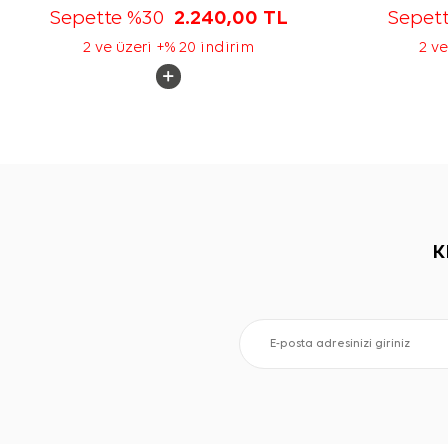
Sepette %30
2.240,00
TL
Sepet
2 ve üzeri +% 20 indirim
2 ve
K