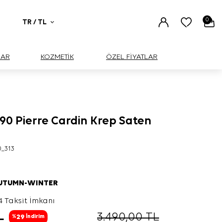
0
TR / TL
UAR
KOZMETİK
ÖZEL FİYATLAR
90 Pierre Cardin Krep Saten
0_313
AUTUMN-WINTER
4 Taksit İmkanı
L
3.490,00
TL
29
%
İndirim