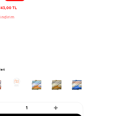
743,00
TL
 indirim
leri