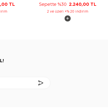
5,00
TL
Sepette %30
2.240,00
TL
dirim
2 ve üzeri +% 20 indirim
L!