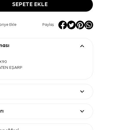
SEPETE EKLE
oriye Ekle
Paylaş
ması
0X90
SATEN EŞARP
rı