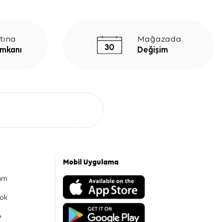
tına
Mağazada
İmkanı
Değişim
Mobil Uygulama
am
ok
e