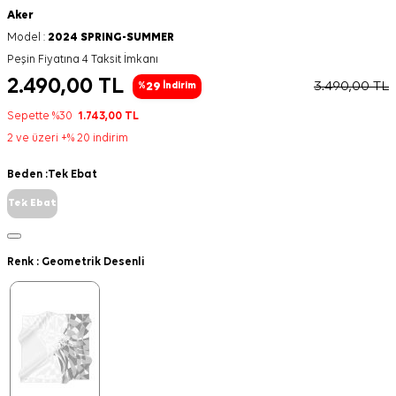
Aker
Model :
2024 SPRING-SUMMER
Peşin Fiyatına 4 Taksit İmkanı
2.490,00
TL
3.490,00
TL
29
%
İndirim
Sepette %30
1.743,00
TL
2 ve üzeri +% 20 indirim
Beden :
Tek Ebat
Tek Ebat
Renk :
Geometrik Desenli