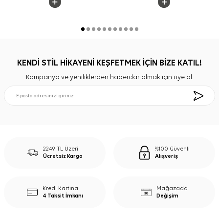
KENDİ STİL HİKAYENİ KEŞFETMEK İÇİN BİZE KATIL!
Kampanya ve yeniliklerden haberdar olmak için üye ol.
2249 TL Üzeri
%100 Güvenli
Ücretsiz Kargo
Alışveriş
Kredi Kartına
Mağazada
4 Taksit İmkanı
Değişim