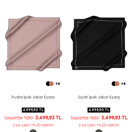
kullanarak desenin öne çıkmasını sağlayabilirsiniz. Mercan
ve turuncu detaylar, çanta veya ayakkabı seçiminde
sıcak tonlarla uyum kurar.
Bakım
Yıkama ve bakım için ürün etiketindeki talimatları
izleyiniz. İpek ve hassas eşarplarda elde bakım veya leke
temizliği gerektiğinde
Aker İpek Eşarp Şampuanı
kullanabilirsiniz.
Sıkça Sorulan Sorular
Bu eşarp hangi materyalden üretilmiştir?
Bej İpek Krep Saten Kare Geometrik Desenli Eşarp
ölçüsü nedir?
Deseninde hangi renkler öne çıkar?
+6
+6
Bu ipek krep saten eşarp nasıl kombinlenir?
Pudra İpek Jakar Eşarp
Siyah İpek Jakar Eşarp
4.999,90
TL
4.999,90
TL
Sepette %30
3.499,93
TL
Sepette %30
3.499,93
TL
2 ve üzeri +% 20 indirim
2 ve üzeri +% 20 indirim