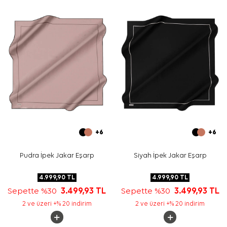
Yıkama ve bakım için ürün etiketindeki talimatları
izleyiniz. İpek ve hassas eşarplarda elde hassas bakım
gerektiğinde
Aker İpek Eşarp Şampuanı
kullanabilirsiniz.
Sıkça Sorulan Sorular
Bu eşarp hangi materyalden üretilmiştir?
Bu ipek eşarp ölçüsü nedir?
Desen ve renk görünümü nasıldır?
Bu eşarp hangi kombinlerle uyumludur?
+6
+6
Pudra İpek Jakar Eşarp
Siyah İpek Jakar Eşarp
4.999,90
TL
4.999,90
TL
Sepette %30
3.499,93
TL
Sepette %30
3.499,93
TL
2 ve üzeri +% 20 indirim
2 ve üzeri +% 20 indirim