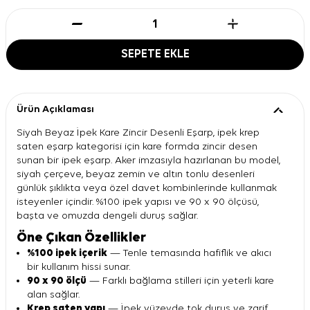
SEPETE EKLE
Ürün Açıklaması
Siyah Beyaz İpek Kare Zincir Desenli Eşarp, ipek krep
saten eşarp kategorisi için kare formda zincir desen
sunan bir ipek eşarp. Aker imzasıyla hazırlanan bu model,
siyah çerçeve, beyaz zemin ve altın tonlu desenleri
günlük şıklıkta veya özel davet kombinlerinde kullanmak
isteyenler içindir. %100 ipek yapısı ve 90 x 90 ölçüsü,
başta ve omuzda dengeli duruş sağlar.
Öne Çıkan Özellikler
%100 ipek içerik
— Tenle temasında hafiflik ve akıcı
bir kullanım hissi sunar.
90 x 90 ölçü
— Farklı bağlama stilleri için yeterli kare
alan sağlar.
Krep saten yapı
— İpek yüzeyde tok duruş ve zarif