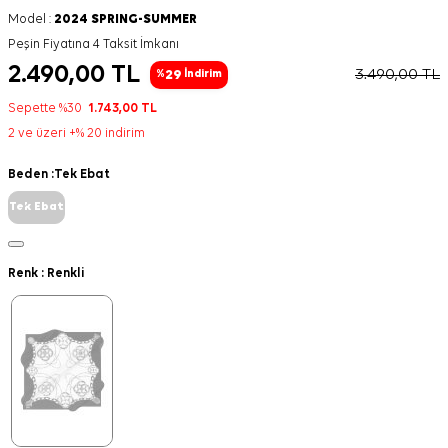
Model :
2024 SPRING-SUMMER
Peşin Fiyatına 4 Taksit İmkanı
2.490,00
TL
3.490,00
TL
29
%
İndirim
Sepette %30
1.743,00
TL
2 ve üzeri +% 20 indirim
Beden :
Tek Ebat
Tek Ebat
Renk :
Renkli