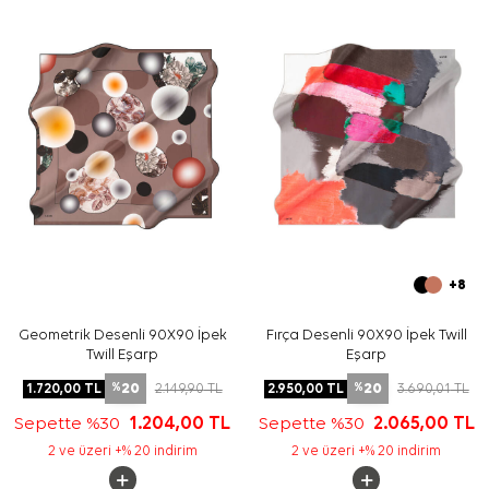
Bakım
Yıkama ve bakım için ürün etiketindeki talimatları
izleyiniz. İpek ve hassas eşarpların elde hassas
bakımında
Aker İpek Eşarp Şampuanı
tercih edebilirsiniz.
Sıkça Sorulan Sorular
Siyah İpek Kare Çizgili Eşarp hangi materyalden
üretilmiştir?
Bu eşarbın ölçüsü nedir?
Deseni nasıl görünür?
Günlük kullanım için uygun mudur?
+8
Geometrik Desenli 90X90 İpek
Fırça Desenli 90X90 İpek Twill
Twill Eşarp
Eşarp
20
20
1.720,00
TL
2.149,90
TL
2.950,00
TL
3.690,01
TL
%
%
Sepette %30
1.204,00
TL
Sepette %30
2.065,00
TL
2 ve üzeri +% 20 indirim
2 ve üzeri +% 20 indirim