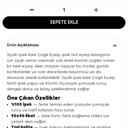
SEPETE EKLE
Ürün Açıklaması
Siyah İpek Kare Çizgili Eşarp, ipek tivil eşarp kategorisi
için siyah zemin üzerinde çok renkli kıvrımlı çizgiler sunan
bir kare eşarp. Aker imzasını taşıyan bu model, günlük
kombinlerde ve özel davetlerde başörtüsü ya da
aksesuar olarak kullanılabilir. Siyah İpek Kare Çizgili Eşarp,
%100 ipek yapısı ve 90x90 ölçüsüyle yumuşak tutuş,
dengeli duruş ve kolay şekillendirme sağlar.
Öne Çıkan Özellikler
%100 İpek
— Tenle temas eden yüzeyde yumuşak
tutuş ve hafif kullanım hissi sunar.
90x90 Ebat
— Kare form, farklı bağlama stilleri için
yeterli alan sağlar.
Tivil Kalite
— İpek dokuyu belirginleştirir ve eşarbın