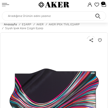
0
Anasayfa
/
EŞARP
/
AKER
/
AKER İPEK TİVİL EŞARP
/
Siyah İpek Kare Çizgili Eşarp