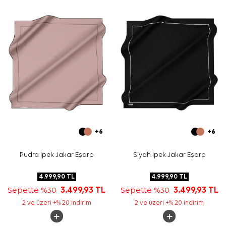
Bakım
Yıkama ve bakım için ürün etiketindeki talimatları
izleyiniz. İpek ve hassas eşarplarda elde leke bakımı
gerektiğinde
Aker İpek Eşarp Şampuanı
kullanmayı
değerlendirebilirsiniz.
Sıkça Sorulan Sorular
Bej İpek Bordürlü Kare Düz Eşarp hangi ölçüdedir?
Bu eşarp hangi materyalden üretilmiştir?
Bej düz eşarp hangi kıyafetlerle kombinlenir?
Üründe desen var mı?
+6
+6
Pudra İpek Jakar Eşarp
Siyah İpek Jakar Eşarp
4.999,90
TL
4.999,90
TL
Sepette %30
3.499,93
TL
Sepette %30
3.499,93
TL
2 ve üzeri +% 20 indirim
2 ve üzeri +% 20 indirim