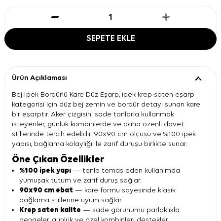
SEPETE EKLE
Ürün Açıklaması
Bej İpek Bordürlü Kare Düz Eşarp, ipek krep saten eşarp
kategorisi için düz bej zemin ve bordür detayı sunan kare
bir eşarptır. Aker çizgisini sade tonlarla kullanmak
isteyenler, günlük kombinlerde ve daha özenli davet
stillerinde tercih edebilir. 90x90 cm ölçüsü ve %100 ipek
yapısı, bağlama kolaylığı ile zarif duruşu birlikte sunar.
Öne Çıkan Özellikler
%100 ipek yapı
— tenle temas eden kullanımda
yumuşak tutum ve zarif duruş sağlar.
90x90 cm ebat
— kare formu sayesinde klasik
bağlama stillerine uyum sağlar.
Krep saten kalite
— sade görünümü parlaklıkla
dengeler, günlük ve özel kombinleri destekler.