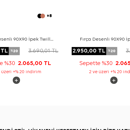
+8
esenli 90X90 İpek Twill
Fırça Desenli 90X90 İp
Eşarp
Eşarp
TL
3.690,01
TL
2.950,00
TL
3
20
20
%
%
te %30
2.065,00
TL
Sepette %30
2.06
 üzeri +% 20 indirim
2 ve üzeri +% 20 in