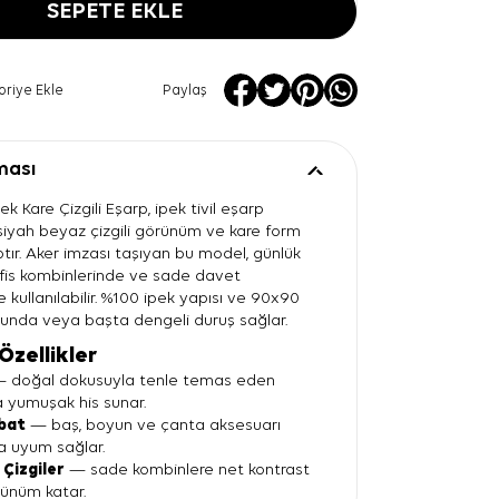
SEPETE EKLE
oriye Ekle
Paylaş
ması
k Kare Çizgili Eşarp, ipek tivil eşarp
 siyah beyaz çizgili görünüm ve kare form
tır. Aker imzası taşıyan bu model, günlük
 ofis kombinlerinde ve sade davet
kullanılabilir. %100 ipek yapısı ve 90x90
unda veya başta dengeli duruş sağlar.
Özellikler
 doğal dokusuyla tenle temas eden
a yumuşak his sunar.
bat
— baş, boyun ve çanta aksesuarı
na uyum sağlar.
 Çizgiler
— sade kombinlere net kontrast
rünüm katar.