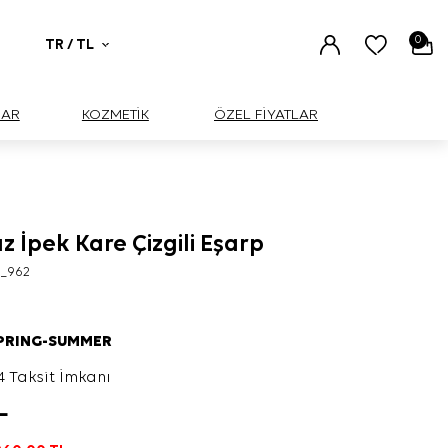
0
TR / TL
UAR
KOZMETİK
ÖZEL FİYATLAR
z İpek Kare Çizgili Eşarp
3_962
SPRING-SUMMER
4 Taksit İmkanı
L