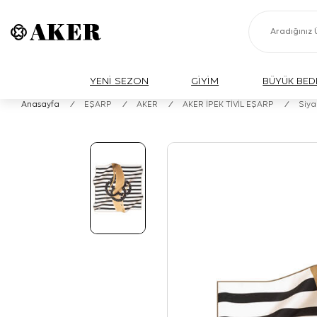
YENİ SEZON
GİYİM
BÜYÜK BED
Anasayfa
/
EŞARP
/
AKER
/
AKER İPEK TİVİL EŞARP
/
Siya