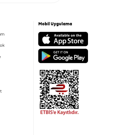
Mobil Uygulama
am
ok
e
t