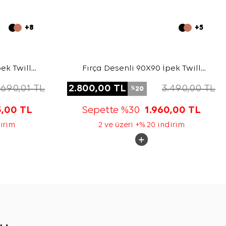
+8
+5
ek Twill
Fırça Desenli 90X90 İpek Twill
Eşarp
.690,01
TL
2.800,00
TL
3.490,00
TL
20
%
5,00
TL
Sepette %30
1.960,00
TL
dirim
2 ve üzeri +% 20 indirim