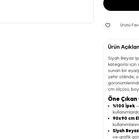
Ürünü Fav
Ürün Açıkla
Siyah Beyaz İpe
kategorisi için
sunan bir eşarp
şehir stilinde,
görünümlerinde 
cm ölçüsü, boy
Öne Çıkan 
%100 İpek
—
kullanımlard
90x90 cm E
kullanımları
Siyah Beyaz
ve grafik gö