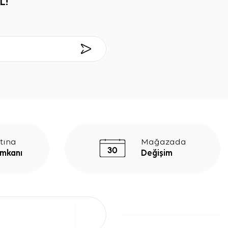
L!
tına
Mağazada
İmkanı
Değişim