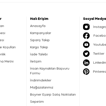
er
Hızlı Erişim
Sosyal Medya
arı
Anasayfa
İnstagr
mesi
Kampanyalar
Facebo
esi
Sipariş Takip
Youtub
e Koşulları
Kargo Takip
Twitter
nlik
İade Talebi
ma Metni
İletişim
Linkedin
İnsan Kaynakları Başvuru
Pinteres
Formu
İndirimdekiler
Mağazalarımız
Boyner Eşarp Satış Noktaları
Sepetim