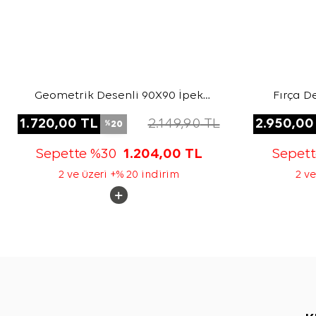
Geometrik Desenli 90X90 İpek
Fırça D
Twill Eşarp
1.720,00
TL
2.149,90
TL
2.950,00
20
%
Sepette %30
1.204,00
TL
Sepet
2 ve üzeri +% 20 indirim
2 ve