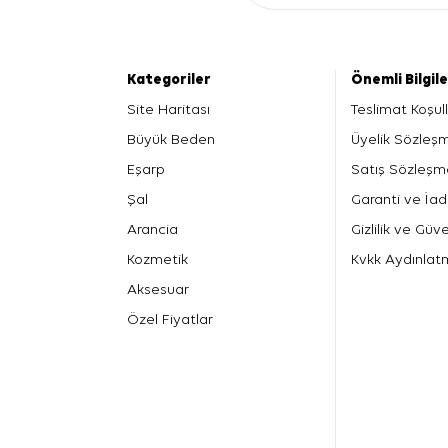
Kategoriler
Önemli Bilgil
Site Haritası
Teslimat Koşull
Büyük Beden
Üyelik Sözleş
Eşarp
Satış Sözleşm
Şal
Garanti ve İad
Arancia
Gizlilik ve Güve
Kozmetik
Kvkk Aydınlat
Aksesuar
Özel Fiyatlar