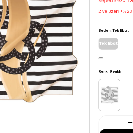
Sepette %30
1.
2 ve üzeri +% 20
Beden :
Tek Ebat
Tek Ebat
Renk :
Renkli