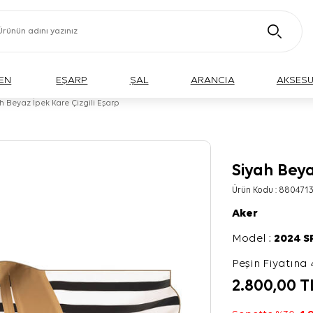
EN
EŞARP
ŞAL
ARANCIA
AKSES
h Beyaz İpek Kare Çizgili Eşarp
Siyah Beya
Ürün Kodu :
880471
Aker
Model :
2024 
Peşin Fiyatına 
2.800,00
T