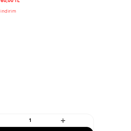
960,00
TL
 indirim