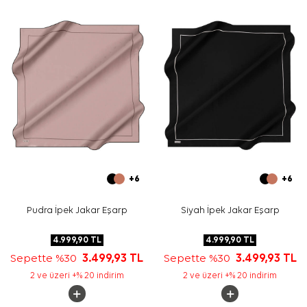
üstlerle sade bir bütünlük kurar. Desenli yapısını öne
çıkarmak için tek renk kıyafetlerle kullanabilirsiniz.
Bakım
Yıkama ve bakım için ürün etiketindeki talimatları
izleyiniz. İpek ve hassas eşarp bakımında, uygun
durumlarda
Aker İpek Eşarp Şampuanı
ile nazik bakım
yapabilirsiniz.
Sıkça Sorulan Sorular
Vizon Krep Saten Kare Geometrik Desenli Eşarp ölçüsü
nedir?
Bu krep saten eşarp hangi renklerle kombinlenir?
Deseni nasıl bir görünüme sahiptir?
+6
+6
Bu eşarp günlük kullanıma uygun mu?
Pudra İpek Jakar Eşarp
Siyah İpek Jakar Eşarp
4.999,90
TL
4.999,90
TL
Sepette %30
3.499,93
TL
Sepette %30
3.499,93
TL
2 ve üzeri +% 20 indirim
2 ve üzeri +% 20 indirim