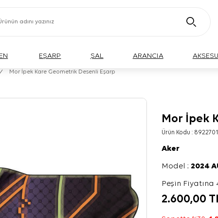
EN
EŞARP
ŞAL
ARANCIA
AKSES
/
Mor İpek Kare Geometrik Desenli Eşarp
Mor İpek 
Ürün Kodu :
8922701
Aker
Model :
2024 
Peşin Fiyatına 
2.600,00
T