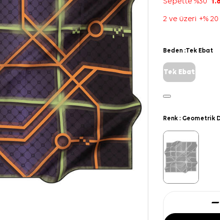
Sepette %30
1.
2 ve üzeri +% 20
Beden :
Tek Ebat
Tek Ebat
Renk :
Geometrik D