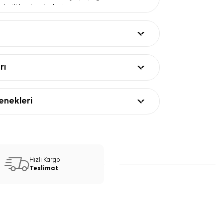
ketli kontrast oluşturur.
yapı
— Işığı zarif biçimde yansıtarak
ü parlaklık katar.
 formu
— Başta, omuzda veya boyunda
ım olanağı verir.
ları
rı
Değer
x90 cm
ek
nekleri
k krep saten
 zemin, turuncu ve yeşil çizgi detayları
ometrik desenli
e eşarp
are Geometrik Desenli Eşarp
Hızlı Kargo
nerisi
Teslimat
Geometrik Desenli Eşarp, düz renk trençkot,
e elbiselerle rahatça öne çıkar. Mor zemin
ncu çizgileri vurgulamak için toprak
inleyebilirsiniz. Yeşil detaylarla uyum
iz haki, zeytin veya siyah parçalar