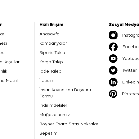
er
Hızlı Erişim
Sosyal Medya
arı
Anasayfa
İnstagr
mesi
Kampanyalar
Facebo
esi
Sipariş Takip
Youtub
e Koşulları
Kargo Takip
Twitter
nlik
İade Talebi
ma Metni
İletişim
Linkedin
İnsan Kaynakları Başvuru
Pinteres
Formu
İndirimdekiler
Mağazalarımız
Boyner Eşarp Satış Noktaları
Sepetim