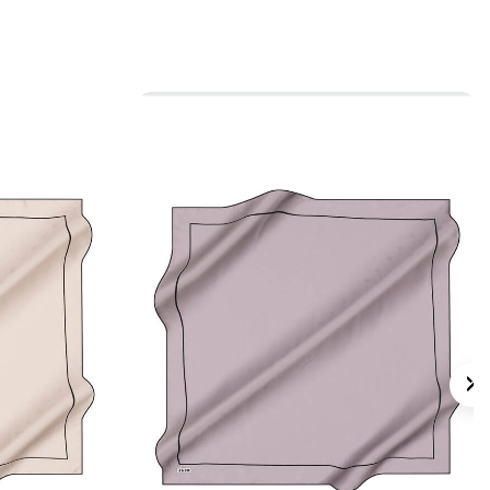
 için ürün etiketindeki talimatları izleyiniz.
 eşarpların nazik bakımı için
Aker İpek
nı
kullanmayı tercih edebilirsiniz.
lan Sorular
e Geometrik Desenli Eşarp ölçüsü nedir?
gi kumaş kalitesine sahiptir?
nk görünümü nasıldır?
ten eşarp hangi kombinlerde kullanılabilir?