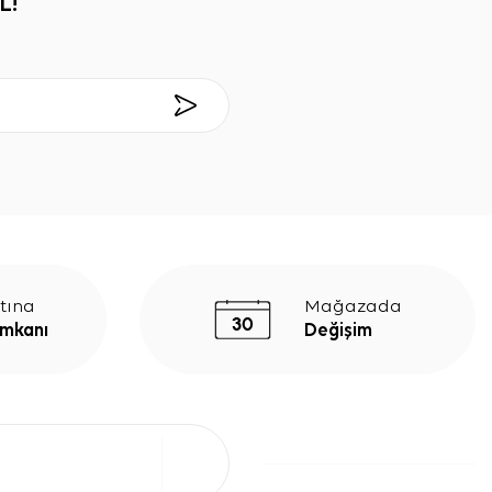
L!
tına
Mağazada
İmkanı
Değişim