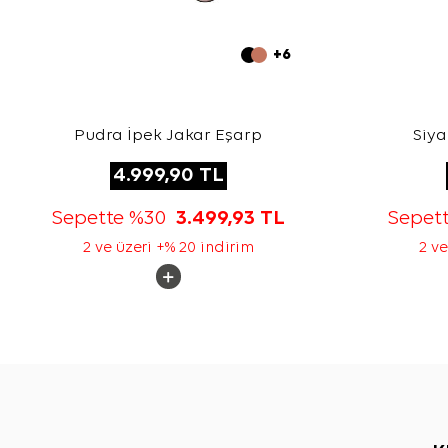
+6
Pudra İpek Jakar Eşarp
Siya
4.999,90
TL
Sepette %30
3.499,93
TL
Sepet
2 ve üzeri +% 20 indirim
2 ve