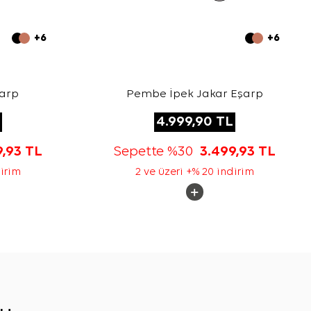
+6
+6
şarp
Pembe İpek Jakar Eşarp
4.999,90
TL
9,93
TL
Sepette %30
3.499,93
TL
dirim
2 ve üzeri +% 20 indirim