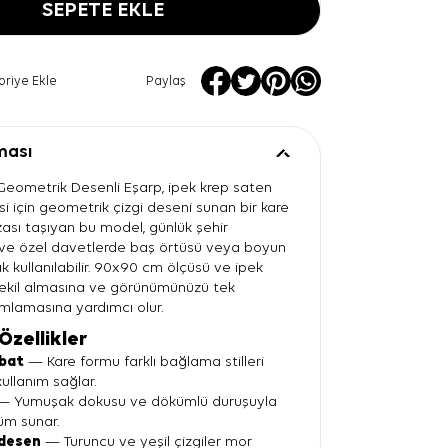
SEPETE EKLE
oriye Ekle
Paylaş
ması
Geometrik Desenli Eşarp, ipek krep saten
i için geometrik çizgi deseni sunan bir kare
zası taşıyan bu model, günlük şehir
 ve özel davetlerde baş örtüsü veya boyun
k kullanılabilir. 90x90 cm ölçüsü ve ipek
y şekil almasına ve görünümünüzü tek
lamasına yardımcı olur.
Özellikler
bat
— Kare formu farklı bağlama stilleri
kullanım sağlar.
 Yumuşak dokusu ve dökümlü duruşuyla
nüm sunar.
desen
— Turuncu ve yeşil çizgiler mor