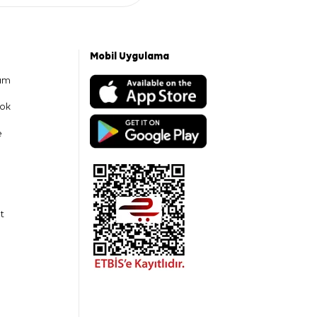
Mobil Uygulama
am
ok
e
t