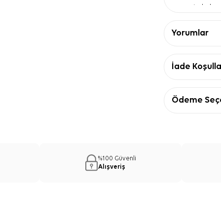
zeminde hare
Krep saten 
kombine ölçül
Yorumlar
Kare eşarp
pratik kullan
Ürün Detay
İade Koşulla
Özellik
Ebat
90
Kalite
İp
Ödeme Seçe
Kumaş türü
İpe
Renk
Mor
Desen
Ge
Form
Kar
Mor İpek K
%100 Güvenli
Kullanım Ö
Alışveriş
Mor İpek Kare 
kaban veya sad
üzerindeki turu
tonlarıyla komb
kurmak istersen