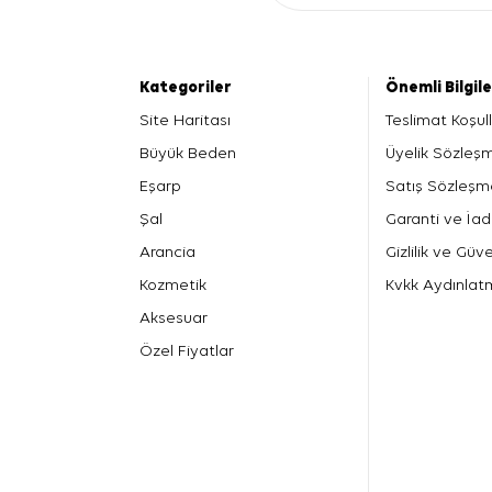
Kategoriler
Önemli Bilgil
Site Haritası
Teslimat Koşull
Büyük Beden
Üyelik Sözleş
Eşarp
Satış Sözleşm
Şal
Garanti ve İad
Arancia
Gizlilik ve Güve
Kozmetik
Kvkk Aydınlat
Aksesuar
Özel Fiyatlar