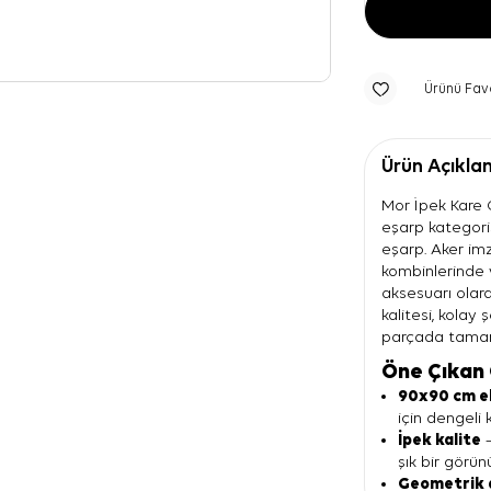
Ürünü Fav
Ürün Açıkla
Mor İpek Kare 
eşarp kategoris
eşarp. Aker im
kombinlerinde
aksesuarı olara
kalitesi, kola
parçada tamam
Öne Çıkan 
90x90 cm e
için dengeli 
İpek kalite
—
şık bir görü
Geometrik 