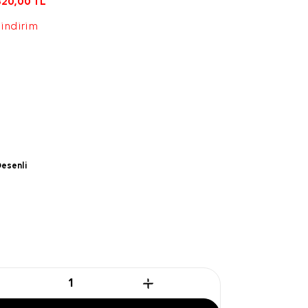
820,00
TL
 indirim
esenli