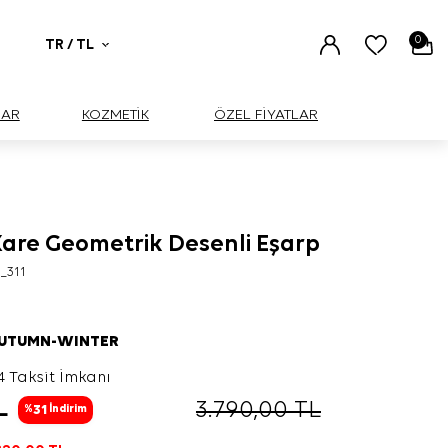
0
TR / TL
UAR
KOZMETİK
ÖZEL FİYATLAR
Kare Geometrik Desenli Eşarp
_311
AUTUMN-WINTER
4 Taksit İmkanı
L
3.790,00
TL
31
%
İndirim