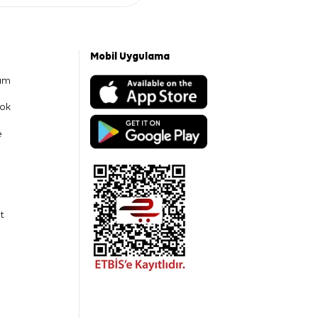
Mobil Uygulama
am
ok
e
t