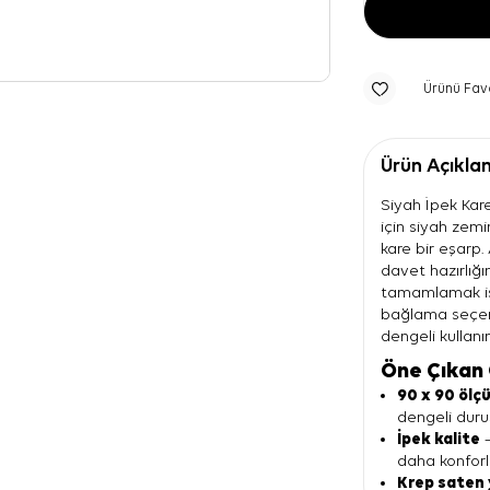
Ürünü Fav
Ürün Açıkla
Siyah İpek Kare
için siyah zemi
kare bir eşarp.
davet hazırlığ
tamamlamak ist
bağlama seçen
dengeli kullanı
Öne Çıkan 
90 x 90 ölç
dengeli duru
İpek kalite
—
daha konforlu
Krep saten 