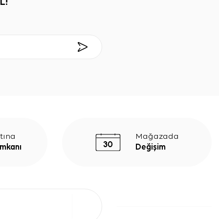
L!
tına
Mağazada
İmkanı
Değişim