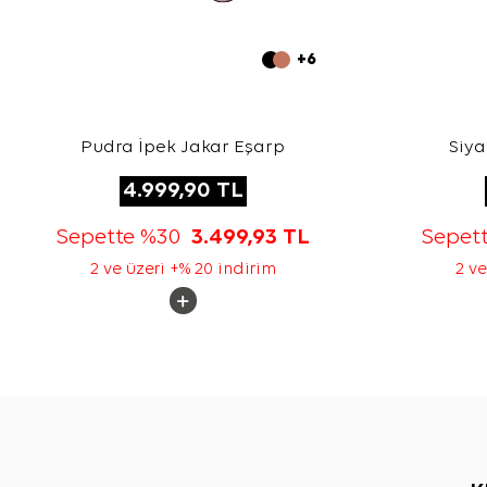
+6
Pudra İpek Jakar Eşarp
Siya
4.999,90
TL
Sepette %30
3.499,93
TL
Sepet
2 ve üzeri +% 20 indirim
2 ve