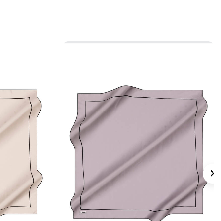
 için ürün etiketindeki talimatları izleyiniz.
 eşarpların bakımında, uygun durumlarda
izlik için
Aker İpek Eşarp Şampuanı
tercih
lan Sorular
are Fırça Desenli Eşarp hangi ölçüdedir?
maş kalitesi nedir?
ngi renkler öne çıkar?
 hangi kombinlerle kullanılabilir?