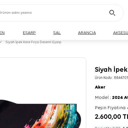
EN
EŞARP
ŞAL
ARANCIA
AKSES
/
Siyah İpek Kare Fırça Desenli Eşarp
Siyah İpek
Ürün Kodu :
8844701
Aker
Model :
2024 
Peşin Fiyatına 
2.600,00
T