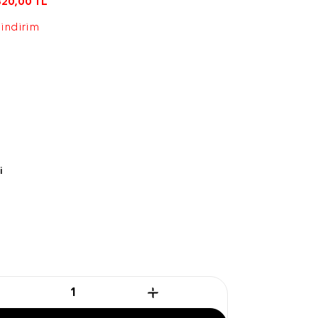
820,00
TL
 indirim
i