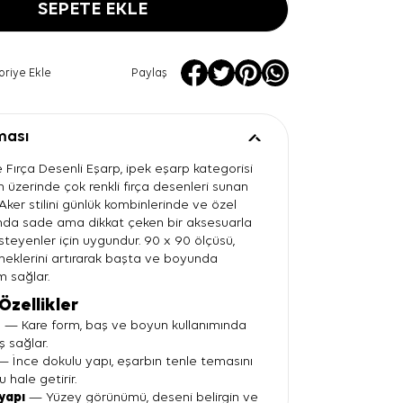
SEPETE EKLE
oriye Ekle
Paylaş
ması
 Fırça Desenli Eşarp, ipek eşarp kategorisi
n üzerinde çok renkli fırça desenleri sunan
 Aker stilini günlük kombinlerinde ve özel
ında sade ama dikkat çeken bir aksesuarla
eyenler için uygundur. 90 x 90 ölçüsü,
eklerini artırarak başta ve boyunda
m sağlar.
Özellikler
ü
— Kare form, baş ve boyun kullanımında
ş sağlar.
 İnce dokulu yapı, eşarbın tenle temasını
 hale getirir.
yapı
— Yüzey görünümü, deseni belirgin ve