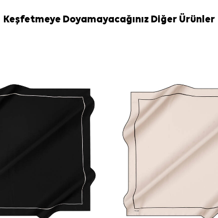
Yıkama ve bakım
İpek ve hassas
Keşfetmeye Doyamayacağınız Diğer Ürünler
elde hassas tem
edebilirsiniz.
Sıkça Soru
Siyah İpek K
Bu ürünün ku
Deseninde ha
Bu ipek eşarp