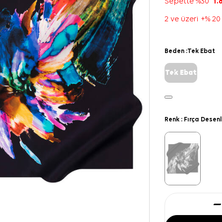
Sepette %30
1.
2 ve üzeri +% 20
Beden :
Tek Ebat
Tek Ebat
Renk :
Fırça Desenl