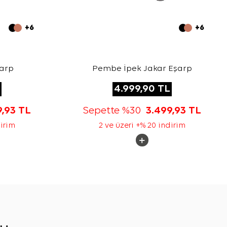
+6
+6
şarp
Pembe İpek Jakar Eşarp
4.999,90
TL
9,93
TL
Sepette %30
3.499,93
TL
dirim
2 ve üzeri +% 20 indirim