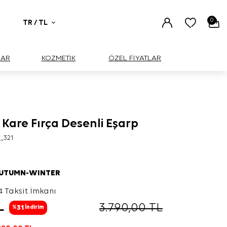
0
TR / TL
UAR
KOZMETİK
ÖZEL FİYATLAR
 Kare Fırça Desenli Eşarp
_321
AUTUMN-WINTER
4 Taksit İmkanı
L
3.790,00
TL
31
%
İndirim