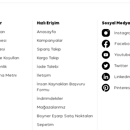
er
Hızlı Erişim
Sosyal Medya
arı
Anasayfa
İnstagr
mesi
Kampanyalar
Facebo
esi
Sipariş Takip
Youtub
e Koşulları
Kargo Takip
Twitter
nlik
İade Talebi
ma Metni
İletişim
Linkedin
İnsan Kaynakları Başvuru
Pinteres
Formu
İndirimdekiler
Mağazalarımız
Boyner Eşarp Satış Noktaları
Sepetim