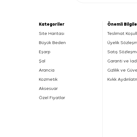
Kategoriler
Önemli Bilgil
Site Haritası
Teslimat Koşull
Büyük Beden
Üyelik Sözleş
Eşarp
Satış Sözleşm
Şal
Garanti ve İad
Arancia
Gizlilik ve Güve
Kozmetik
Kvkk Aydınlat
Aksesuar
Özel Fiyatlar