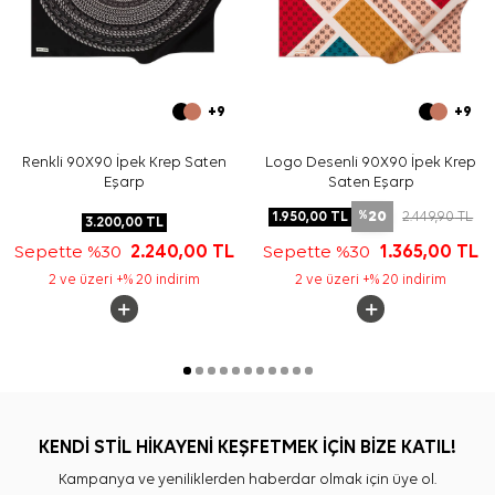
+9
+9
Renkli 90X90 İpek Krep Saten
Logo Desenli 90X90 İpek Krep
Eşarp
Saten Eşarp
20
1.950,00
TL
2.449,90
TL
%
3.200,00
TL
Sepette %30
2.240,00
TL
Sepette %30
1.365,00
TL
2 ve üzeri +% 20 indirim
2 ve üzeri +% 20 indirim
KENDİ STİL HİKAYENİ KEŞFETMEK İÇİN BİZE KATIL!
Kampanya ve yeniliklerden haberdar olmak için üye ol.