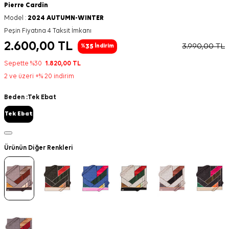
Pierre Cardin
Model :
2024 AUTUMN-WINTER
Peşin Fiyatına 4 Taksit İmkanı
2.600,00
TL
3.990,00
TL
35
%
İndirim
Sepette %30
1.820,00
TL
2 ve üzeri +% 20 indirim
Beden :
Tek Ebat
Tek Ebat
Ürünün Diğer Renkleri