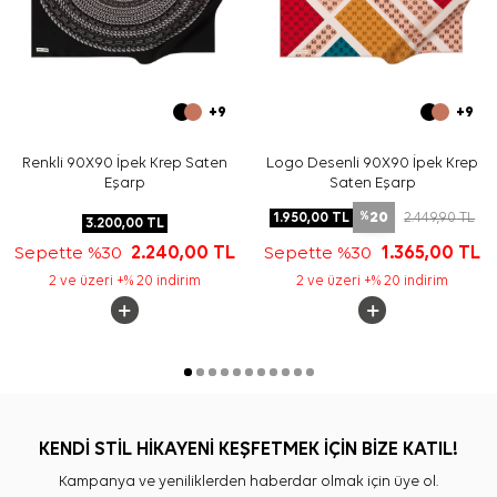
+9
+9
Renkli 90X90 İpek Krep Saten
Logo Desenli 90X90 İpek Krep
Eşarp
Saten Eşarp
20
1.950,00
TL
2.449,90
TL
%
3.200,00
TL
Sepette %30
2.240,00
TL
Sepette %30
1.365,00
TL
2 ve üzeri +% 20 indirim
2 ve üzeri +% 20 indirim
KENDİ STİL HİKAYENİ KEŞFETMEK İÇİN BİZE KATIL!
Kampanya ve yeniliklerden haberdar olmak için üye ol.