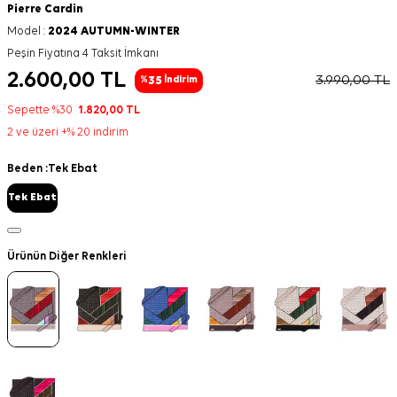
Pierre Cardin
Model :
2024 AUTUMN-WINTER
Peşin Fiyatına 4 Taksit İmkanı
2.600,00
TL
3.990,00
TL
35
%
İndirim
Sepette %30
1.820,00
TL
2 ve üzeri +% 20 indirim
Beden :
Tek Ebat
Tek Ebat
Ürünün Diğer Renkleri