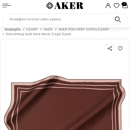
0
Anasayfa
/
EŞARP
/
AKER
/
AKER İPEK KREP SATEN EŞARP
/
Kahverengi İpek Kare Kenar Çizgili Eşarp