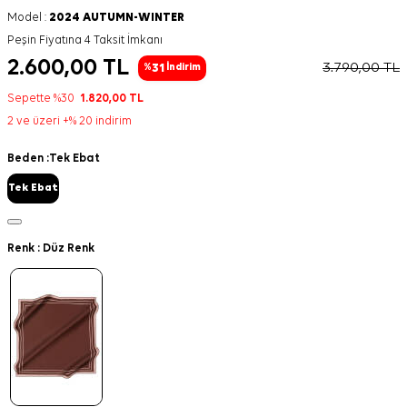
Model :
2024 AUTUMN-WINTER
Peşin Fiyatına 4 Taksit İmkanı
2.600,00
TL
3.790,00
TL
31
%
İndirim
Sepette %30
1.820,00
TL
2 ve üzeri +% 20 indirim
Beden :
Tek Ebat
Tek Ebat
Renk :
Düz Renk