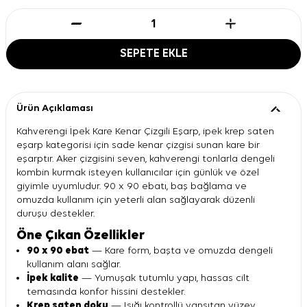
SEPETE EKLE
Ürün Açıklaması
Kahverengi İpek Kare Kenar Çizgili Eşarp, ipek krep saten
eşarp kategorisi için sade kenar çizgisi sunan kare bir
eşarptır. Aker çizgisini seven, kahverengi tonlarla dengeli
kombin kurmak isteyen kullanıcılar için günlük ve özel
giyimle uyumludur. 90 x 90 ebatı, baş bağlama ve
omuzda kullanım için yeterli alan sağlayarak düzenli
duruşu destekler.
Öne Çıkan Özellikler
90 x 90 ebat
— Kare form, başta ve omuzda dengeli
kullanım alanı sağlar.
İpek kalite
— Yumuşak tutumlu yapı, hassas cilt
temasında konfor hissini destekler.
Krep saten doku
— Işığı kontrollü yansıtan yüzey,