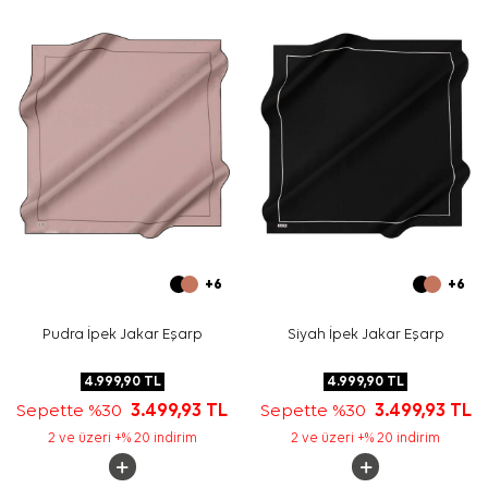
Yıkama ve bakım için ürün etiketindeki talimatları
izleyiniz. İpek ve hassas eşarplarda elde hassas bakım
gerektiğinde
Aker İpek Eşarp Şampuanı
kullanabilirsiniz.
Sıkça Sorulan Sorular
Bu eşarbın ölçüsü nedir?
Bu ürünün kumaş kalitesi nedir?
Kenar çizgili tasarım nasıl görünür?
Hangi renklerle kombinlenebilir?
+6
+6
Pudra İpek Jakar Eşarp
Siyah İpek Jakar Eşarp
4.999,90
TL
4.999,90
TL
Sepette %30
3.499,93
TL
Sepette %30
3.499,93
TL
2 ve üzeri +% 20 indirim
2 ve üzeri +% 20 indirim