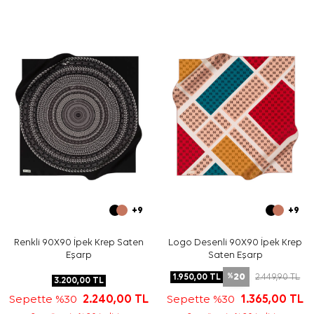
kullanımda sade takılarla, davetlerde ise düz kesimli
parçalarla öne çıkarabilirsiniz.
Bakım
Yıkama ve bakım için ürün etiketindeki talimatları
izleyiniz. İpek ve hassas eşarpların nazik bakımı için
Aker
İpek Eşarp Şampuanı
tercih edebilirsiniz.
Sıkça Sorulan Sorular
Bu eşarbın ölçüsü nedir?
Bu model hangi kumaş türündedir?
Desen ve renk görünümü nasıldır?
Hangi kombinlerle kullanılabilir?
+9
+9
Renkli 90X90 İpek Krep Saten
Logo Desenli 90X90 İpek Krep
Eşarp
Saten Eşarp
20
1.950,00
TL
2.449,90
TL
%
3.200,00
TL
Sepette %30
2.240,00
TL
Sepette %30
1.365,00
TL