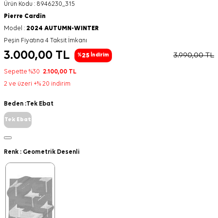
Ürün Kodu :
8946230_315
Pierre Cardin
Model :
2024 AUTUMN-WINTER
Peşin Fiyatına 4 Taksit İmkanı
3.000,00
TL
3.990,00
TL
25
%
İndirim
Sepette %30
2.100,00
TL
2 ve üzeri +% 20 indirim
Beden :
Tek Ebat
Tek Ebat
Renk :
Geometrik Desenli