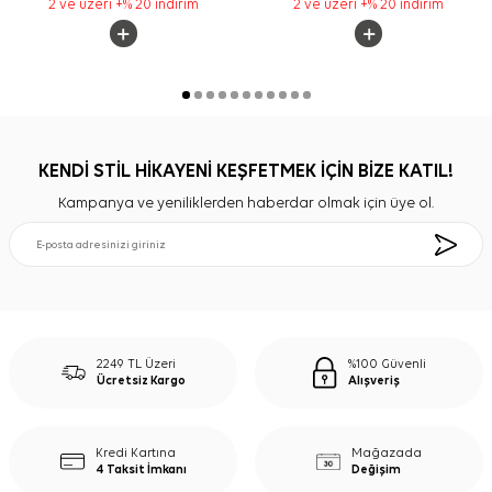
2 ve üzeri +% 20 indirim
2 ve üzeri +% 20 indirim
KENDİ STİL HİKAYENİ KEŞFETMEK İÇİN BİZE KATIL!
Kampanya ve yeniliklerden haberdar olmak için üye ol.
2249 TL Üzeri
%100 Güvenli
Ücretsiz Kargo
Alışveriş
Kredi Kartına
Mağazada
4 Taksit İmkanı
Değişim